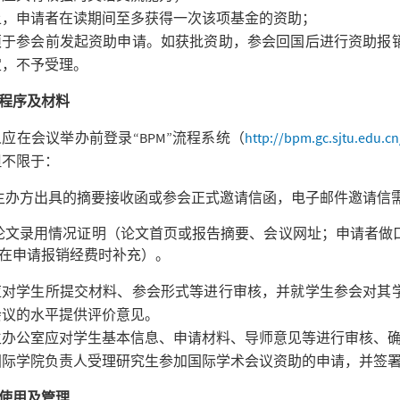
上，申请者在读期间至多获得一次该项基金的资助；
须于参会前发起资助申请。如获批资助，参会回国后进行资助报
定，不予受理。
程序及材料
应在会议举办前登录“BPM”流程系统（
http://bpm.gc.sjtu.edu.cn
但不限于：
主办方出具的摘要接收函或参会正式邀请信函，电子邮件邀请信
论文录用情况证明（论文首页或报告摘要、会议网址；申请者做
在申请报销经费时补充）。
应对学生所提交材料、参会形式等进行审核，并就学生参会对其
会议的水平提供评价意见。
生办公室应对学生基本信息、申请材料、导师意见等进行审核、
国际学院负责人受理研究生参加国际学术会议资助的申请，并签
使用及管理