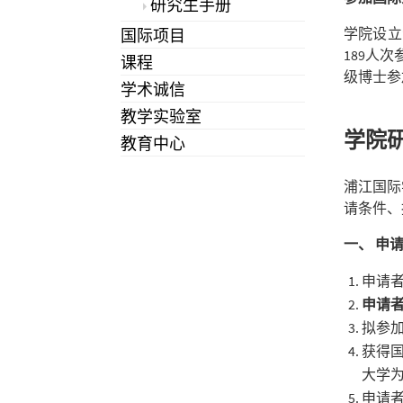
研究生手册
学院设立
国际项目
189
人次
课程
级博士参
学术诚信
教学实验室
学院
教育中心
浦江国际
请条件、
一、
申
申请
申请
拟参
获得
大学
申请