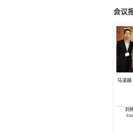
会议
马凌越 – 2
刘杨元
Co