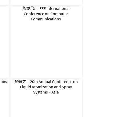
燕龙飞 – IEEE International
Conference on Computer
Communications
ions
翟翘之 – 20th Annual Conference on
Liquid Atomization and Spray
Systems – Asia