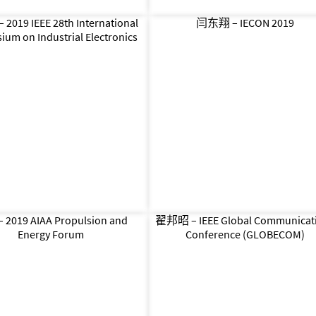
019 IEEE 28th International
闫东翔 – IECON 2019
um on Industrial Electronics
2019 AIAA Propulsion and
翟邦昭 – IEEE Global Communicat
Energy Forum
Conference (GLOBECOM)