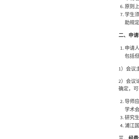
原则
学生
助规
二、申请
申请人
包括
1）会议
2）会议
确定，可
导师
学术
研究
浦江
三、经费