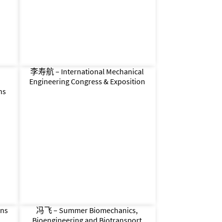
李寿航 – International Mechanical
Engineering Congress & Exposition
ns
ons
冯飞 – Summer Biomechanics,
Bioengineering and Biotransport