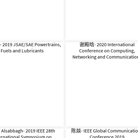
2019 JSAE/SAE Powertrains,
谢殿晗- 2020 International
Fuels and Lubricants
Conference on Computing,
Networking and Communicatio
Alsabbagh- 2019 IEEE 28th
陈燚- IEEE Global Communicati
ernational Symposium on
Conference 2019