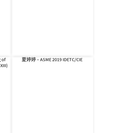
 of
夏婷婷 – ASME 2019 IDETC/CIE
XIII)