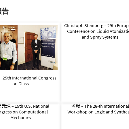
报告
Christoph Steinberg – 29th Euro
Conference on Liquid Atomizat
and Spray Systems
5th International Congress
on Glass
琛 – 15th U.S. National
孟畅 – The 28-th Internationa
ngress on Computational
Workshop on Logic and Synthes
Mechanics