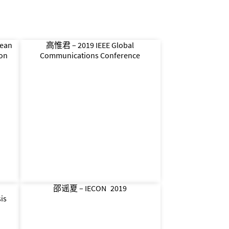
pean
高惟君 – 2019 IEEE Global
ion
Communications Conference
l
邵谣夏 – IECON 2019
is