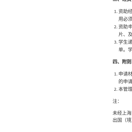
资助
用必
资助
片、
学生
单。
四、附则
申请
的申
本管
注：
未经上海
出国（境