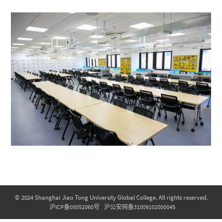
© 2024 Shanghai Jiao Tong University Global College. All rights reserved.
沪ICP备05052060号
沪公安网备31009102000045