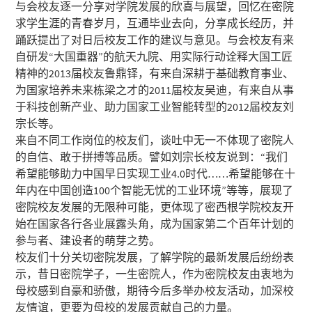
与会校友逐一分享对学院发展的欣喜与展望，回忆在密院
求学生涯的青春岁月，互通毕业去向，分享成长经历，并
踊跃提出了对日后校友工作的建议与意见。与会校友有来
自研发“大国重器”的航天九院、用实际行动诠释大国工匠
精神的2013届校友鲁鼎铎，有来自深耕于基础教育事业、
为国家培养未来栋梁之才的2011届校友吴迪，有来自从事
于科技创新产业、助力国家工业智能转型的2012届校友刘
宗长等。
来自不同工作岗位的校友们，谈吐中无一不体现了密院人
的自信、敢于拼搏等品质。譬如刘宗长校友说到：“我们
希望能够助力中国早日实现工业4.0时代……希望能够在十
年内在中国创造100个智能无忧的工业环境”等等，展现了
密院校友发展的无限种可能，更体现了密西根学院校友开
始在国家各行各业展露头角，成为国家第二个百年计划的
参与者、建设者的萌芽之势。
校友们十分关切密院发展，了解学院的最新发展后纷纷表
示，昔日密院学子，一生密院人，作为密院校友由衷地为
母校感到自豪和骄傲，期待今后多举办校友活动，加深校
友情谊，更要为母校的发展贡献自己的力量。