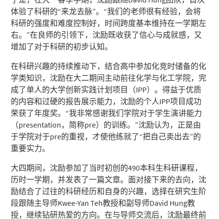
体验了科研的“来龙去脉”。“我们的老师很有经验，会将
科研的强度和难度控制好，时间跨度基本维持在一学期左
右。”在良师的引领下，沈励既收获了信心与成就感，又
增加了对于科研的初步认知。
在科研兴趣的持续推动下，结合高中参加化竞时储备的化
学类知识，沈励在大二期间主动前往化学与化工学院，完
成了单人的大学创新实践计划项目（IPP）。得益于优质
的内容和过硬的报告展示能力，沈励的个人IPP项目成功
荣获了年度奖。“我非常感谢我们学院对于学生演讲能力
（presentation，简称pre）的训练。”沈励认为，正是由
于学院对于pre的重视，才使他练就了“把自己卖出去”的
重要实力。
大四期间，沈励参加了当时初创的490本科生科研课程，
历时一学期，并发表了一篇文章。面对接下来的去向，沈
励结合了过往的科研经历和自身的兴趣，选择在研究生阶
段跟随主导师Kwee-Yan Teh教授和副导师David Hung教
授，继续钻研热爱的方向。在与导师交流后，沈励最终前