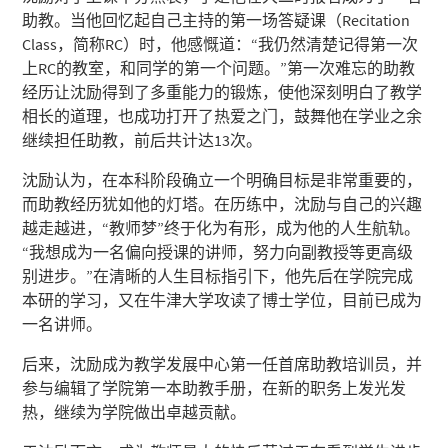
助教。当他回忆起自己主持的第一场答疑课（Recitation
Class，简称RC）时，他感慨道：“我仍然清楚记得第一次
上RC的教室，和同学的第一个问题。”第一次难忘的助教
经历让沈励得到了多重能力的锻炼，使他深刻明白了教学
相长的道理，也成功打开了热爱之门，鼓舞他在学业之余
继续担任助教，前后共计达13次。
沈励认为，在本科阶段确立一个明确目标是非常重要的，
而助教经历犹如他的灯塔。在历练中，沈励与自己的兴趣
越走越进，“教师梦”终于化为有形，成为他的人生航轨。
“我想成为一名偏向授课的讲师，努力向副教授等更高级
别进步。”在清晰的人生目标指引下，他先后在学院完成
本研的学习，又在牛津大学攻读了博士学位，目前已成为
一名讲师。
后来，沈励成为教学发展中心第一任首席助教培训员，并
参与编辑了学院第一本助教手册，在新的职务上发光发
热，继续为学院做出卓越贡献。