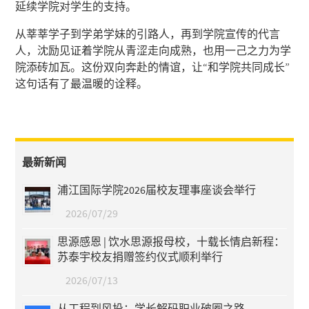
延续学院对学生的支持。
从莘莘学子到学弟学妹的引路人，再到学院宣传的代言
人，沈励见证着学院从青涩走向成熟，也用一己之力为学
院添砖加瓦。这份双向奔赴的情谊，让“和学院共同成长”
这句话有了最温暖的诠释。
最新新闻
浦江国际学院2026届校友理事座谈会举行
2026/07/29
思源感恩 | 饮水思源报母校，十载长情启新程：
苏泰宇校友捐赠签约仪式顺利举行
2026/07/13
从工程到风投：学长解码职业破圈之路