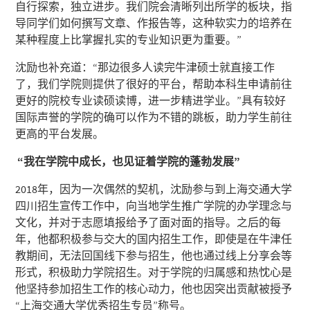
自行探索，独立进步。我们院会清晰列出所学的板块，指
导同学们如何撰写文章、作报告等，这种软实力的培养在
某种程度上比掌握扎实的专业知识更为重要。”
沈励也补充道：“那边很多人读完牛津硕士就直接工作
了，我们学院则提供了很好的平台，帮助本科生申请前往
更好的院校专业读硕读博，进一步精进学业。”具有较好
国际声誉的学院的确可以作为不错的跳板，助力学生前往
更高的平台发展。
“
我在学院中成长，也见证着学院的蓬勃发展”
2018年，因为一次偶然的契机，沈励参与到上海交通大学
四川招生宣传工作中，向当地学生推广学院的办学理念与
文化，并对于志愿填报给予了面对面的指导。之后的每
年，他都积极参与交大的国内招生工作，即使是在牛津任
教期间，无法回国线下参与招生，他也通过线上分享会等
形式，积极助力学院招生。对于学院的归属感和热忱心是
他坚持参加招生工作的核心动力，他也因突出贡献被授予
“上海交通大学优秀招生专员”称号。