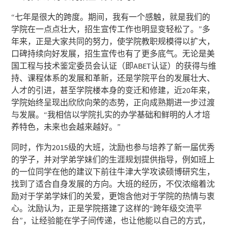
“七年是很大的跨度。期间，我有一个感触，就是我们的
学院在一点点壮大，招生宣传工作也明显变轻松了。”多
年来，正是大家共同的努力，使学院教职规模得以扩大，
口碑持续向好发展，招生宣传也有了更多底气。无论是美
国工程与技术鉴定委员会认证（即ABET认证）的获得与维
持、课程体系的发展和革新，还是学院平台的发展壮大、
人才的引进，甚至学院楼本身的变迁和修建，近20年来，
学院始终呈现出欣欣向荣的态势，正向成熟期进一步过渡
与发展。“我相信以学院扎实的办学基础和鲜明的人才培
养特色，未来也会越来越好。”
同时，作为2015级的大班，沈励也参与培养了新一届优秀
的学子，并对学弟学妹们的生涯规划提供指导，例如班上
的一位同学在他的建议下前往牛津大学攻读硕博研究生，
找到了适合自身发展的方向。大班的经历，不仅浓缩着沈
励对于学弟学妹们的关爱，更饱含他对于学院的热情与衷
心。沈励认为，正是学院搭建了这样的“跨年级交流平
台”，让经验能在学子间传递，也让他能以自己的方式，