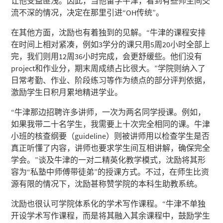
让他受益匪浅。因此，当他留学牛津，看到有些师生间交
流不深的情况，决定在那里引进“OH传统”。
在其他方面，沈励也有着独到的见解。“牛津的课程安排
在时间上相对紧凑，例如3学分的课只用5周20小时全部上
完，我们则用12周36小时完成，会更舒缓些。他们没有
project和作业分，期末周成绩占比很大。”学院则纳入了
日常考勤、作业、阶段练习等作为绩点的部分评判依据，
激励学生日积月累地精进学业。
“牛津那边招聘许多讲师，一次为两名同学授课。例如，
如果我带二十名学生，我需要上十次完全相同的课。牛津
小班的核查纲要（guideline）则被讲师用以检查学生是否
真正听懂了内容，讲师也要求学生间互相讲解，确保完全
学会。”谈及牛津的一对二精英化教学模式，沈励将其形
容为“私塾中师傅带徒弟”的授课方式。不过，在师生比资
源有限的情况下，沈励甚称赞学院的本科生助教系统。
沈励也很认可学院体系化的学术写作课程。“牛津不单独
开设学术写作课程，而是将其融入其余课程中，鼓励学生