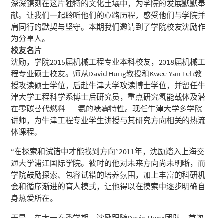
深深镌刻在这片独特的文化土壤中，为学院的发展默默奉
献。让我们一起聆听他们的心路历程，感受他们与学院并
肩同行的默契与坚守。本期我们邀请到了学院校友沈励作
为分享人。
校友名片
沈励，学院2015届机械工程专业本科校友，2018届机械工
程专业硕士校友。师从David Hung教授和Kwee-Yan Teh教
授攻读硕士学位，后赴牛津大学攻读博士学位，并留任牛
津大学工程科学系博士后研究员，重点研究氢能载体及潜
在零碳替代燃料——氨的喷雾特性。现任牛津大学多学院
讲师，为牛津工程专业学生讲授与其研究方向相关的热流
体课程。
“在探索和试错中才能找到方向”2011年，沈励踏入上海交
通大学浦江国际学院。彼时的他对未来方向尚未明晰，而
学院鼓励探索、包容试错的培养氛围，加上丰富的科研机
会和循序渐进的育人模式，让他得以在摸索中逐步明确自
身热爱所在。
于是，在大一春季学期，沈励跟随David Hung团队，首次