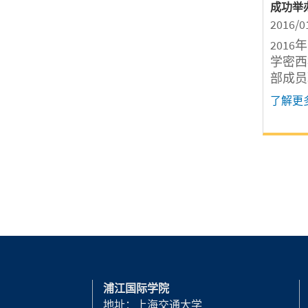
成功举
2016/0
201
学密西
部成员
学院上
了解更
族大厦
201
各行各
和来宾
资等话
浦江国际学院
地址：上海交通大学