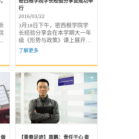
情，
密西根学院学长经验分享会成功举
行
2016/03/22
新
3月18日下午，密西根学院学
院
长经验分享会在本学期大一年
级《形势与政策》课上展开。
学院大一年级思政教师王冲在
了解更多
课上为同学们分析了本科毕业
后的出路形势，并邀请到四位
来自不同年级、代表不同发展
方向的学长和校友分享自己的
成长经历和心路历程。
，做
【青春足迹】袁鹏：责任于心 奋