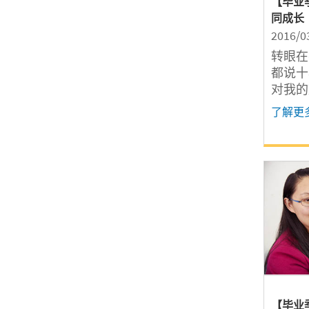
【毕业
同成长
2016/0
转眼在
都说十
对我的
迪都是
了解更
财富。
慨，记
的十年
有所思
【毕业