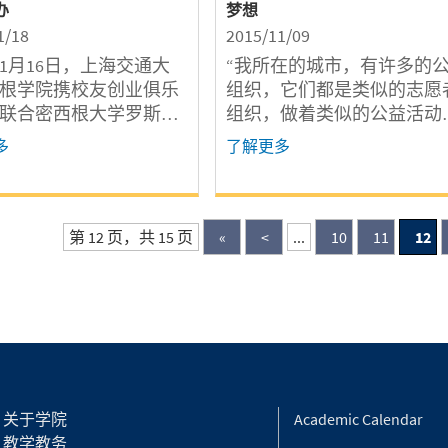
办
梦想
1/18
2015/11/09
6年1月16日，上海交通大
“我所在的城市，有许多的
根学院携校友创业俱乐
组织，它们都是类似的志愿
联合密西根大学罗斯商
组织，做着类似的公益活动
海地区校友在徐汇区游
只是名字不同。为什么我还
多
了解更多
俱乐部共同举办了“密缘
创办公益社团呢？因为我觉
6校友迎新会”，活动中来自
学生拥有更多的热情和才能
业的70多名校友、学生
我们的公益可以更有趣，更
集聚一堂，就创业与投
创意！”——Andy Hsiao（图
第 12 页，共 15 页
«
<
...
10
11
12
题展开深入交流。
左五）
关于学院
Academic Calendar
教学教务