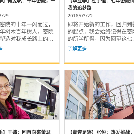
季】傅旻帆：十年密院，一
【毕业季】杜宇恒：七年密院
我的追梦路
3/29
2016/03/22
密院的十年一闪而过，
即将开始新的工作，回归到
年树木百年树人，密院
的起点，我会始终记得在密
塑造对我成长路上的启
的所学所得，因为回望这七
我一生当中弥足珍贵的
年，密院始终是我温暖的陪
多
了解更多
离开密院之际有诸多感
伴，坚实的港湾。
录此文，谨以回顾自己
密院学生时光，也望你
，望你有所益。
季】王婧：回首向来萧瑟
【青春足迹】张恒：热爱挑战