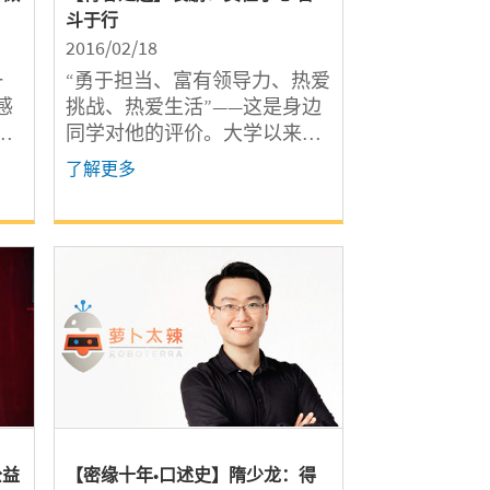
斗于行
2016/02/18
一
“勇于担当、富有领导力、热爱
感
挑战、热爱生活”——这是身边
，
同学对他的评价。大学以来，
袁鹏以自己的责任心和使命感
了解更多
世
一直充当着学生的服务者。与
，
此同时，他也用自己的睿智与
努力，引领朋辈的成长。
志
无
国
代
之
公益
【密缘十年•口述史】隋少龙：得