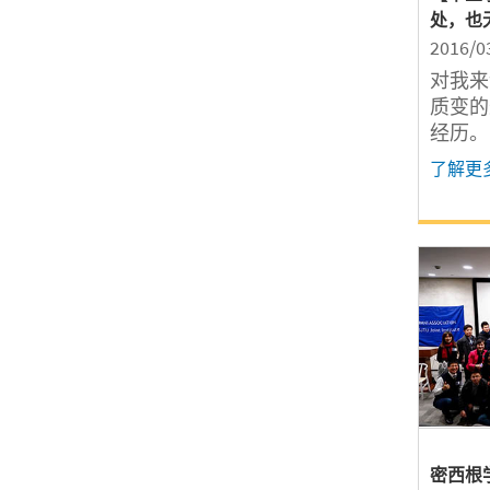
处，也
2016/0
对我来
质变的
经历。
领进了
了解更
生画上
密西根学