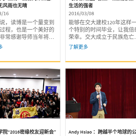
无风雨也无晴
生活的强者
3/16
2016/03/08
说，读博是一个量变到
能够在交大建校120年这样
过程，也是一个美好的
个特别的时间毕业，让我倍
非常感谢导师当年将我
荣幸。交大成立于民族危亡
科学的大门，为我的人
百废待兴之际。在这风雨飘
多
了解更多
了亮丽的一笔。
摇、沧桑巨变的120年里，
界有过巨变，社会有过动荡
她却犹如一个洗净铅华的学
者，任你斗转星移，我却矢
不渝、长盛不衰。在这里，
数校友和学生们用自己的家
情怀与使命担当，发出了时
的强音，更是以他们的感恩
心谱写了一曲曲生命赞歌。
院“2016密缘校友迎新会”
Andy Hsiao ：跨越半个地球的