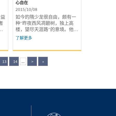
心自在
2015/10/08
公益
如今的隋少龙很自由，颇有一
者
种“昨夜西风凋碧树，独上高
，
楼，望尽天涯路”的意境。他关
要
注本质，胜过表象。回望他自
了解更多
得
07年进入密院后一路走来，他
，
的每一步都在不断修炼自己。
有
密院给了他一个很好的开始，
中
密院的初成、密院的不确定
13
14
...
>
»
性。别人眼中的cons（弊端）
变成了赋予他成长的pros（利
端）。