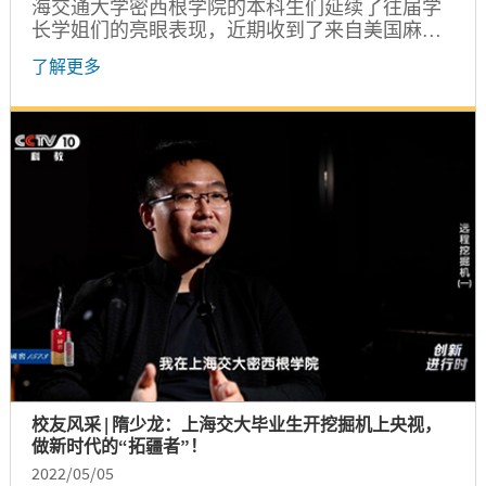
海交通大学密西根学院的本科生们延续了往届学
长学姐们的亮眼表现，近期收到了来自美国麻省
理工学院、斯坦福大学、卡耐基梅隆大学、密西
了解更多
根大学等知名大学的研究生录取通知书。那么，
今年的名校录取通知书是如何获得的？这一批“名
校收割机”具备了哪些优秀的品质？为此，我们特
别邀请了一些同学来分享他们的经验。本期的嘉
宾是来自密西根学院电子与计算机工程专业大四
的朱辰澍同学。...
校友风采 | 隋少龙：上海交大毕业生开挖掘机上央视，
做新时代的“拓疆者”！
2022/05/05