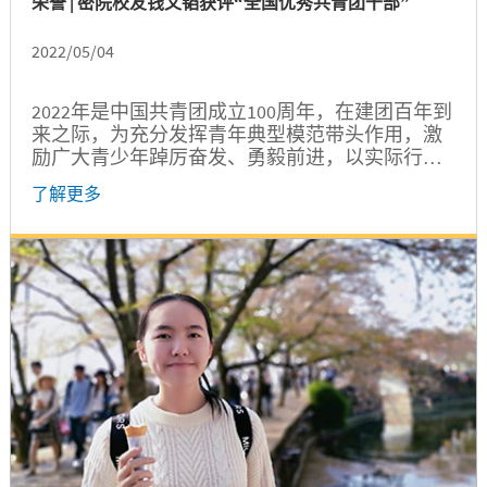
荣誉 | 密院校友钱文韬获评“全国优秀共青团干部”
2022/05/04
2022年是中国共青团成立100周年，在建团百年到
来之际，为充分发挥青年典型模范带头作用，激
励广大青少年踔厉奋发、勇毅前进，以实际行动
喜迎党的二十大胜利召开，4月15日，全国“两红
了解更多
两优”光荣榜揭晓；5月3日，第26届中国青年五四
奖章名单揭晓。上海交通大学密西根学院2010届
本科校友、2013届硕士校友，上海交通大学团委
书记钱文韬获评“全国优秀共青团干部”。...