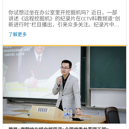
你试想过坐在办公室里开挖掘机吗？近日，一部
讲述《远程挖掘机》的纪录片在CCTV科教频道“创
新进行时”栏目播出，引来众多关注。纪录片中，
1台20吨的挖掘机正在辽宁港的船舱内熟练地工作
了解更多
着，你想象不到的是这台巨大挖掘机的驾驶员竟
远在千里之外。让“坐在办公室里开挖机”这个想
法成为现实的就是上海交通大学密西根学院2011
届本科校友隋少龙创办的专注工程机械的远程智
控的北京拓疆者智能科技有限公司。 初心使命：
做有意义有价值的事情...