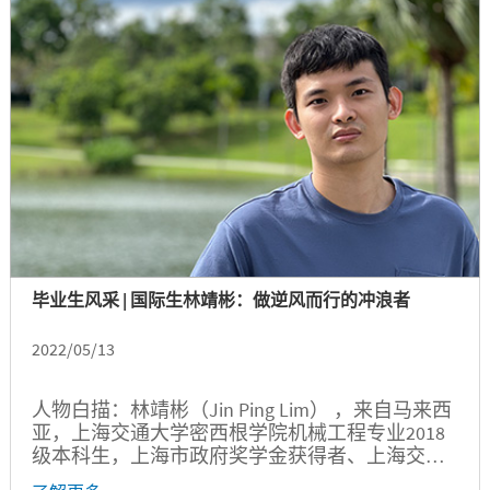
才培养又有哪些期许？近期，我们推出校友对话
录特辑，以访谈的形式走近这群教职校友，了解
他们背后的成长故事。...
毕业生风采 | 国际生林靖彬：做逆风而行的冲浪者
2022/05/13
人物白描：林靖彬（Jin Ping Lim） ，来自马来西
亚，上海交通大学密西根学院机械工程专业2018
级本科生，上海市政府奖学金获得者、上海交通
大学2022届优秀本科毕业生（留学生）。...