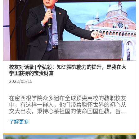
绍...
校友对话录 | 辛弘毅：知识探究能力的提升，是我在大
学里获得的宝贵财富
2022/05/15
在密西根学院众多遍布全球顶尖高校的教职校友
中，有这样一群人，他们带着胸怀世界的初心从
交大出发，秉持心系祖国的使命回国任教，旨在
为国家培养更多人才，为人类带来更多研发突
了解更多
破。“饮水思源”是根植在他们心中不变的情怀，
“爱国荣校”是他们深厚、务实的报国行。是什么
契机让他们走上科研教学之路？他们对未来的人