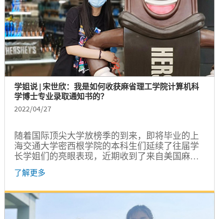
学姐说 | 宋世欣：我是如何收获麻省理工学院计算机科
学博士专业录取通知书的？
2022/04/27
随着国际顶尖大学放榜季的到来，即将毕业的上
海交通大学密西根学院的本科生们延续了往届学
长学姐们的亮眼表现，近期收到了来自美国麻省
理工学院、斯坦福大学、卡耐基梅隆大学、密西
了解更多
根大学等知名大学的研究生录取通知书。那么，
今年的名校录取通知书是如何获得的？这一批“名
校收割机”具备了哪些优秀的品质？为此，我们特
别邀请了一些同学来分享他们的经验。本期的分
享嘉宾是来自密西根学院电子与计算机工程专业