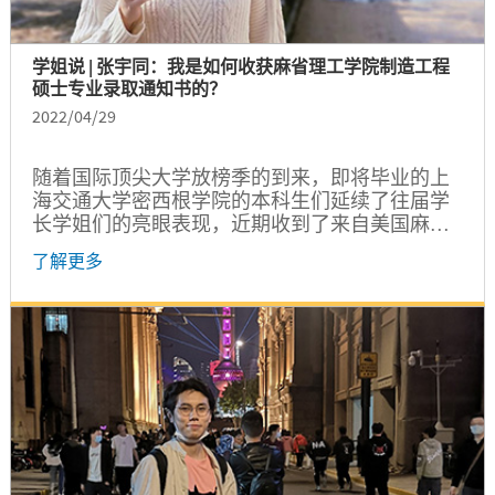
学姐说 | 张宇同：我是如何收获麻省理工学院制造工程
硕士专业录取通知书的？
2022/04/29
随着国际顶尖大学放榜季的到来，即将毕业的上
海交通大学密西根学院的本科生们延续了往届学
长学姐们的亮眼表现，近期收到了来自美国麻省
理工学院、斯坦福大学、卡耐基梅隆大学、密西
了解更多
根大学等知名大学的研究生录取通知书。那么，
今年的名校录取通知书是如何获得的？这一批“名
校收割机”具备了哪些优秀的品质？为此，我们特
别邀请了一些同学来分享他们的经验。本期的分
享嘉宾是来自密西根学院机械工程专业大四的张
宇同同学。...