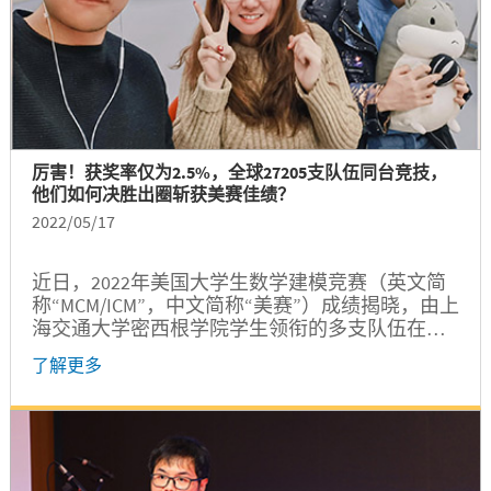
厉害！获奖率仅为2.5%，全球27205支队伍同台竞技，
他们如何决胜出圈斩获美赛佳绩？
2022/05/17
近日，2022年美国大学生数学建模竞赛（英文简
称“MCM/ICM”，中文简称“美赛”）成绩揭晓，由上
海交通大学密西根学院学生领衔的多支队伍在这
场全球22个国家和地区的27205支队伍参与的竞争
了解更多
中脱颖而出，赢取多个奖项。其中，由密西根学
院大二学生孙浩珈、涂义文和倪银晨组成的团队
摘得获奖率仅为2.5%的特等奖提名奖（Finalist
Winners）。继上周（5月11日）的赛事报道之
后，我们特地对获奖团队进行专访，深入了解他
们参加美赛的亲身体验和获奖心得。 团队成员介