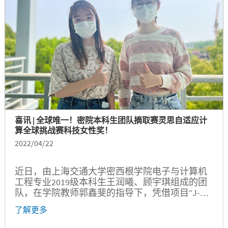
大四的宋世欣同学。...
喜讯 | 全球唯一！密院本科生团队摘取赛灵思自适应计
算全球挑战赛科技女性奖！
2022/04/22
近日，由上海交通大学密西根学院电子与计算机
工程专业2019级本科生王润曦、顾宇琪组成的团
队，在学院教师郭鑫斐的指导下，凭借项目“J-
Eye: 疫苗接种机器人中的肌肉注射点智能检测技
了解更多
术”在赛灵思自适应计算全球挑战赛中脱颖而出，
摘取赛事首度设立的科技女性奖，成为全球唯一