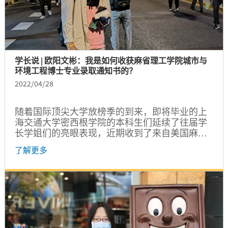
学长说 | 欧阳文彬：我是如何收获麻省理工学院城市与
环境工程博士专业录取通知书的？
2022/04/28
随着国际顶尖大学放榜季的到来，即将毕业的上
海交通大学密西根学院的本科生们延续了往届学
长学姐们的亮眼表现，近期收到了来自美国麻省
理工学院、斯坦福大学、卡耐基梅隆大学、密西
了解更多
根大学等知名大学的研究生录取通知书。那么，
今年的名校录取通知书是如何获得的？这一批“名
校收割机”具备了哪些优秀的品质？为此，我们特
别邀请了一些同学来分享他们的经验。本期的分
享嘉宾是来自密西根学院电子与计算机工程专业
大四的欧阳文彬同学。...