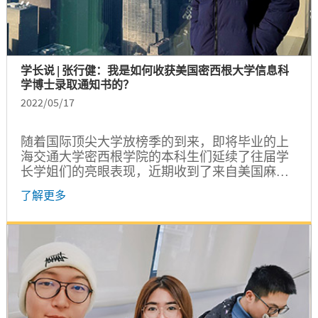
学长说 | 张行健：我是如何收获美国密西根大学信息科
学博士录取通知书的？
2022/05/17
随着国际顶尖大学放榜季的到来，即将毕业的上
海交通大学密西根学院的本科生们延续了往届学
长学姐们的亮眼表现，近期收到了来自美国麻省
理工学院、斯坦福大学、卡耐基梅隆大学、密西
了解更多
根大学等知名大学的研究生录取通知书。那么，
今年的名校录取通知书是如何获得的？这一批“名
校收割机”具备了哪些优秀的品质？为此，我们特
别邀请了一些同学来分享他们的经验。本期的嘉
宾是来自密西根学院电子与计算机工程专业大四
的张行健同学。...