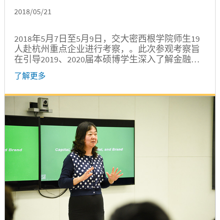
2018/05/21
2018年5月7日至5月9日，交大密西根学院师生19
人赴杭州重点企业进行考察，。此次参观考察旨
在引导2019、2020届本硕博学生深入了解金融
IT、工业大数据、互联网等高新技术产业发展，
了解更多
进一步拓展校企合作关系，并通过与杭州校友交
流，树立生涯发展意识。