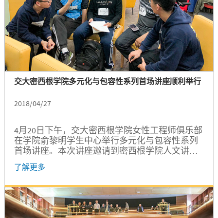
交大密西根学院多元化与包容性系列首场讲座顺利举行
2018/04/27
4月20日下午，交大密西根学院女性工程师俱乐部
在学院俞黎明学生中心举行多元化与包容性系列
首场讲座。本次讲座邀请到密西根学院人文讲
师、身份认同领域专家Andrew Yang，以打破人际
了解更多
交往的刻板印象为主题进行精彩演讲，活动共有
45名中外师生及3位企业嘉宾代表参与。