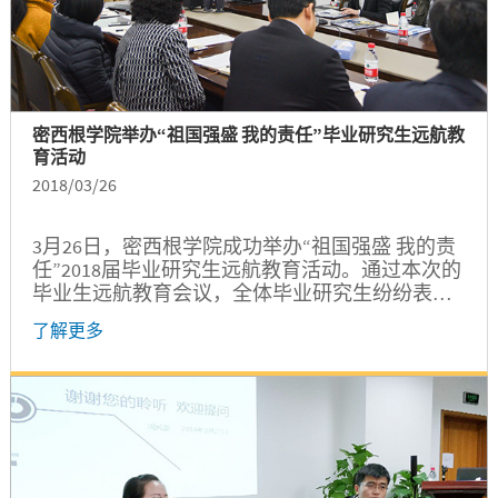
密西根学院举办“祖国强盛 我的责任”毕业研究生远航教
育活动
2018/03/26
3月26日，密西根学院成功举办“祖国强盛 我的责
任”2018届毕业研究生远航教育活动。通过本次的
毕业生远航教育会议，全体毕业研究生纷纷表示
将背起学院老师们精心准备的思想行囊，在未来
了解更多
的工作和生活中，不忘初心，牢记自己的责任与
使命，勇于担当，为中国特色社会主义建设事业
做出自己的贡献。