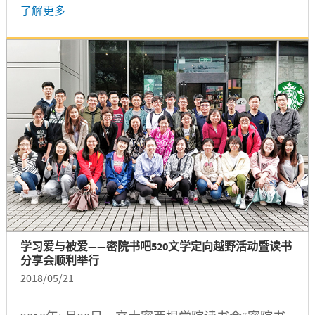
学发展中心主办，旨在为新助教进行基本技能培
了解更多
训，指导助教们更负责、公平、高效地辅助教授
完成教学任务以及为学生提供更专业的学业指
导。
学习爱与被爱——密院书吧520文学定向越野活动暨读书
分享会顺利举行
2018/05/21