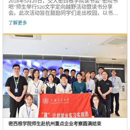
2018年5月20日，交大密西根学院读书会“密院书
吧”师生举行520文学定向越野活动暨读书分享
会。此次活动旨在鼓励同学们走出校园，以书会
友，尝试与多元化背景和专业的书友们交流，不
了解更多
断提升自我。
密西根学院师生赴杭州重点企业考察圆满结束