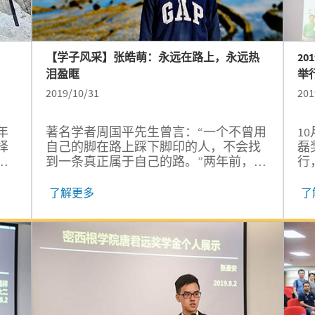
，
【学子风采】张皓萌：永远在路上，永远热
2
泪盈眶
举
2019/10/31
201
年
著名学者周国平先生曾言：“一个不曾用
1
择
自己的脚在路上踩下脚印的人，不会找
磊
让
到一条真正属于自己的路。”两年前，我
行
遇
放弃了清华的橄榄枝而选择了密院，两
公
年后，我在密院找到了一条属于自己的
程
了解更多
了
路。
人
副
逊
活