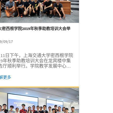
大密西根学院2019年秋季助教培训大会举
9/09/17
月11日下午，上海交通大学密西根学院
019年秋季助教培训大会在龙宾楼中集
告厅顺利举行。学院教学发展中心主
张强、中心助理朱彩凤、五位助教培
员和83位新助教出席会议。会议由助
解更多
培训员韩心悦主持。