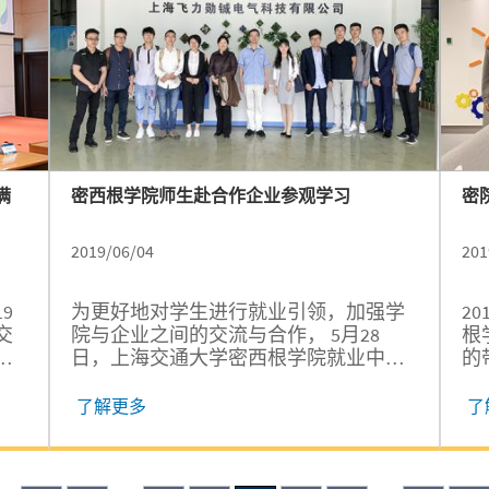
满
密西根学院师生赴合作企业参观学习
密
2019/06/04
201
9
为更好地对学生进行就业引领，加强学
2
交
院与企业之间的交流与合作， 5月28
根
的
日，上海交通大学密西根学院就业中心
的
来
指导教师林洁和辅导员孙佳帅带领优秀
行
来参
学生代表们前往两家奖学金设立企业参
了解更多
了
风
观和交流。