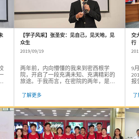
未
【学子风采】张圣安：见自己，见天地，见
交
众生
行
2019/09/19
201
校
两年前，内向懵懂的我来到密西根学
9
一
院，开启了一段充满未知、充满精彩的
2
知
旅途。于我而言，在密院的两年，是蜕
报
句话
变，是成长，更是探索。我想对密院道
任
根
一声真挚的感谢，感谢它鼓舞我挑战自
训
了解更多
了
己的可能性，带我见识无数亮丽的风
教
我
景，引领我思考人生的意义。