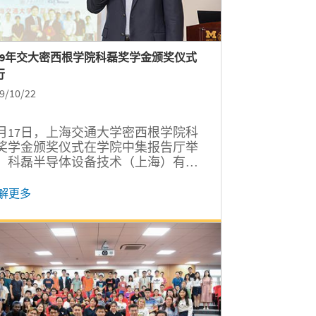
019年交大密西根学院科磊奖学金颁奖仪式
行
9/10/22
0月17日，上海交通大学密西根学院科
奖学金颁奖仪式在学院中集报告厅举
，科磊半导体设备技术（上海）有限
司总经理施嘉诺及算法经理、机械工
经理、应用工程经理、人事经理一行9
解更多
，密西根学院院长黄佩森、学术事务
院长陈谦斌、研究生教育副院长孔令
、发展与合作办公室主任许青等出席
动。仪式由陈谦斌主持。