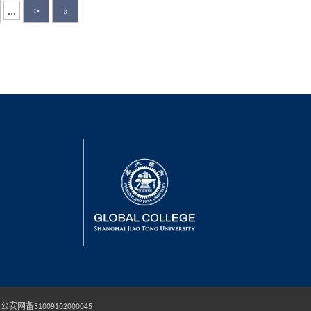
...
>
»
公安网备31009102000045