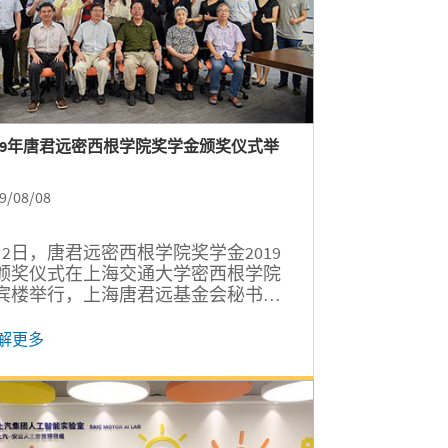
019年唐君远密西根学院奖学金颁奖仪式举
9/08/08
月2日，唐君远密西根学院奖学金2019
颁奖仪式在上海交通大学密西根学院
宾楼举行，上海唐君远基金会秘书长
同康、副秘书长唐新璎、办公室主任
家荣，密西根学院院长黄佩森、学术
解更多
务副院长陈谦斌、党委副书记杨艳春
学院相关师生代表出席会议。本次会
由学院发展与合作办公室主任许青主
。