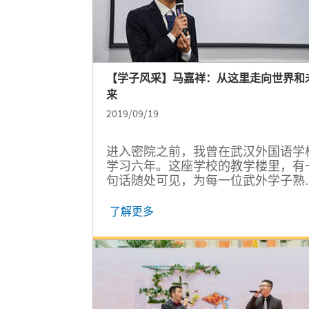
【学子风采】马嘉祥：从这里走向世界和
来
2019/09/19
进入密院之前，我曾在武汉外国语学
学习六年。这座学校的教学楼里，有
句话随处可见，为每一位武外学子熟
——从这里走向世界和未来。怀着这
承载的理想，我选择来到了交大密西
了解更多
学院。两年来，我不断经历，不断挑
战，不断肩负起新的责任。两年后，
惊奇地发现，密院让我离世界，离未
来，越来越近。