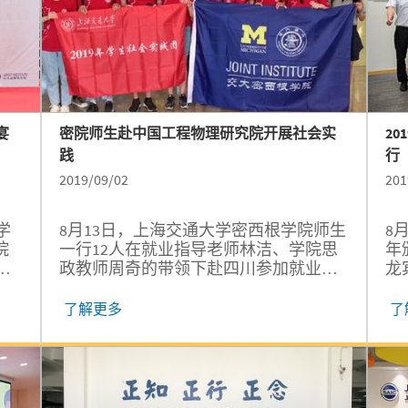
宴
密院师生赴中国工程物理研究院开展社会实
2
践
行
2019/09/02
201
学
8月13日，上海交通大学密西根学院师生
8
院
一行12人在就业指导老师林洁、学院思
年
宾
政教师周奇的带领下赴四川参加就业专
龙
项暑期社会实践。实践团师生们来到中
金
国科学城绵阳，参与了由中国工程物理
王
了解更多
了
研究院和绵阳市委组织部共同主办的
事
“2019年重点高校研究生定向暑期实践”
与
活动。
议
持