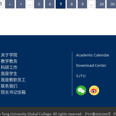
页
«
<
...
5
6
7
8
9
...
20
30
关于学院
Academic Calendar
教学教务
Download Center
科研工作
我是学生
SJTU
我是教职员工
联系我们
院长书记信箱
Tong University Global College. All rights reserved.
沪ICP备05052060号
沪