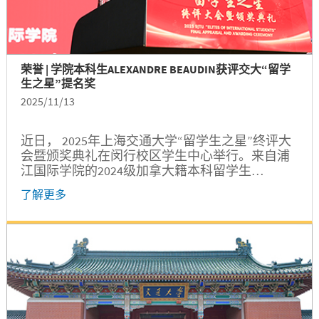
荣誉 | 学院本科生ALEXANDRE BEAUDIN获评交大“留学
生之星”提名奖
2025/11/13
近日， 2025年上海交通大学“留学生之星”终评大
会暨颁奖典礼在闵行校区学生中心举行。来自浦
江国际学院的2024级加拿大籍本科留学生
ALEXANDRE BEAUDIN（舒睿）经过激烈角逐，最
了解更多
终获得年度“留学生之星”提名奖。 2025年“留学生
之星”评选工作由上海交通大学学生工作指导委员
会组织开展，吸引了全校众多留学生参与。经过
第一轮院系推荐、第二轮校级初评，舒睿等12名
同学入围终评评审。 人物白描：ALEXANDRE...