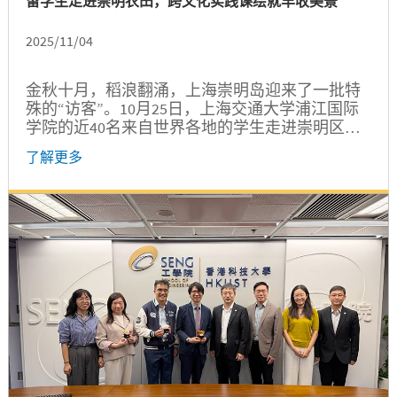
留学生走进崇明农田，跨文化实践课绘就丰收美景
2025/11/04
金秋十月，稻浪翻涌，上海崇明岛迎来了一批特
殊的“访客”。10月25日，上海交通大学浦江国际
学院的近40名来自世界各地的学生走进崇明区竖
新镇春风村，在农业与科技交融的沃野良田上，
了解更多
展开了一场以“交大遇见农田”为主题的跨文化实
践课。从收割稻谷到生态研学，从田间劳动到科
技探访，同学们在丰收的喜悦中，共同感受中国
乡村与现代科技的深度融合。 稻田里的“跨文化劳
动课”...