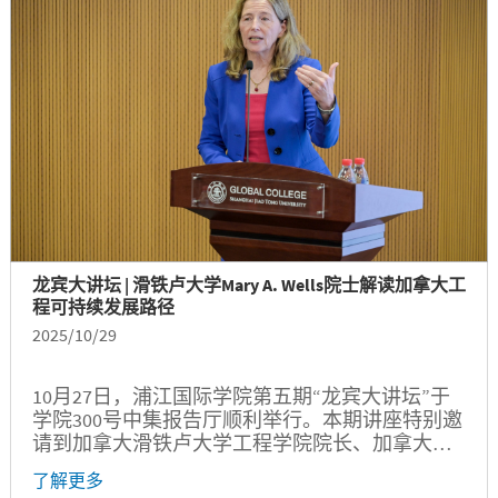
龙宾大讲坛 | 滑铁卢大学Mary A. Wells院士解读加拿大工
程可持续发展路径
2025/10/29
10月27日，浦江国际学院第五期“龙宾大讲坛”于
学院300号中集报告厅顺利举行。本期讲座特别邀
请到加拿大滑铁卢大学工程学院院长、加拿大工
程院院士（FCAE）、加拿大工程师协会会士
了解更多
（FEC）Mary A. Wells博士，以“迈向可持续未来：