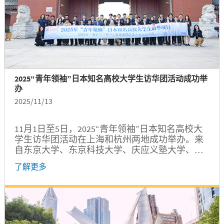
2025“青年领袖”日本知名高校大学生访华团活动成功举
办
2025/11/13
11月1日至5日，2025“青年领袖”日本知名高校大
学生访华团活动在上海和杭州两地成功举办。来
自东京大学、东京科技大学、庆应义塾大学、早
稻田大学、横滨国立大学等日本知名高校的30名
了解更多
优秀学子跨越山海，和来自上海交通大学、上海
外国语大学和浙江大学的中国青年代表汇聚一
堂，围绕未来科技、人文交流与可持续发展等议
题，开启了一场为期五天的思想碰撞与文化交流
活动，为中日两国间的相互了解留下了无数令人
难忘的动人瞬间。本次活动由中国驻日本大使馆