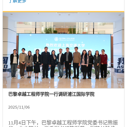
了解更多
为"Three Dimensional Operando Photoacoustic
Microscopy Reveals Hidden Patterns in the
Complex Electrochemical Plating Process of
Lithium...
巴黎卓越工程师学院一行调研浦江国际学院
2025/11/06
11月4日下午，巴黎卓越工程师学院党委书记熊振