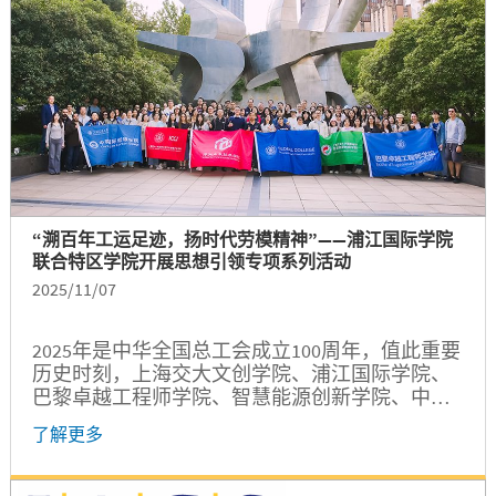
组织，上海交通大学浦江国际学院承办。 交大交
流...
“溯百年工运足迹，扬时代劳模精神”——浦江国际学院
联合特区学院开展思想引领专项系列活动
2025/11/07
2025年是中华全国总工会成立100周年，值此重要
历史时刻，上海交大文创学院、浦江国际学院、
巴黎卓越工程师学院、智慧能源创新学院、中英
国际低碳学院、溥渊未来技术学院六家学院携手
了解更多
联合举办 “百年工会筑伟业，精神谱系映初心”--
特区学院2025年思想政治引领系列活动。 10月28
日，由浦江国际学院主办的思想政治引领系列活