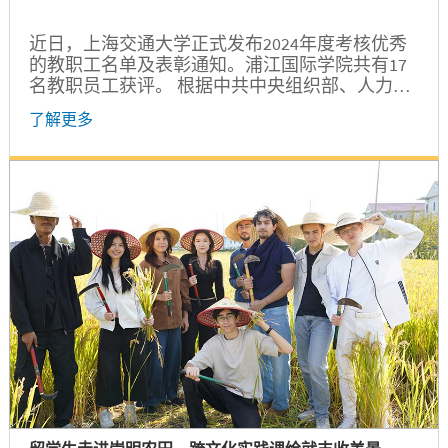
近日，上海交通大学正式发布2024年度考核优秀
的教职工名单及表彰通知。浦江国际学院共有17
名教职员工获评。 根据中共中央组织部、人力资
源社会保障部、教育部、上海市委组织部、上海
了解更多
市人力资源和社会保障局等发布的有关事业单位
人员考核工作的文件精神，上海交通大学每年都
会安排各院（系）、部、处、直属单位对全体教
职工进行年度考核。...