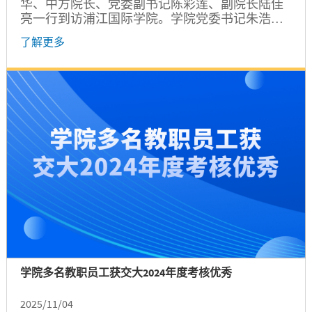
华、中方院长、党委副书记陈彩莲、副院长陆佳
亮一行到访浦江国际学院。学院党委书记朱浩
瑾、本科教育副院长郑刚、研究生副院长沈泳
了解更多
星、院长助理孙婷及相关部门负责人、业务专员
参加座谈交流。 朱浩瑾首先对巴黎卓越工程师学
院一行的到访表示热烈欢迎，并介绍了学院的办
学理念、发展历程及学院办学转型取得的成效。...
学院多名教职员工获交大2024年度考核优秀
2025/11/04