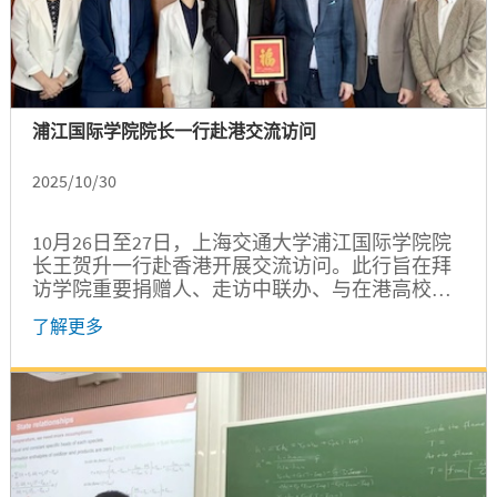
浦江国际学院院长一行赴港交流访问
2025/10/30
10月26日至27日，上海交通大学浦江国际学院院
长王贺升一行赴香港开展交流访问。此行旨在拜
访学院重要捐赠人、走访中联办、与在港高校推
进校际合作并看望部分校友。上海唐君远教育基
了解更多
金会秘书长张伟，学院副院长孔令逊、郑刚，发
展合作办公室许青、国际项目办公室杜燕参加有
关活动。...