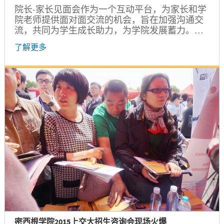
院长-家长见面会作为一个互动平台，为家长和学
院老师提供面对面交流的机会，旨在加强沟通交
流，共同为学生成长助力，为学院发展蓄力。今
后，院长-家长见面会将作为一项常态性活动，于
了解更多
每年夏季学期和秋季学期开学之际举行。
密西根学院2015上交大招生咨询会现场火爆