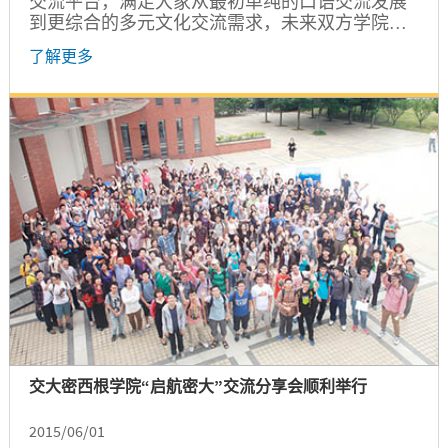
交流平台，满足大家从最初单纯的口语交流发展
到更综合的多元文化交流需求，未来双方学院研
究生会将在现有的基础上，进行更深远的合作，
了解更多
将“英语风情屋”打造为校级的品牌活动。
交大密西根学院“启航密大”交流分享会顺利举行
2015/06/01