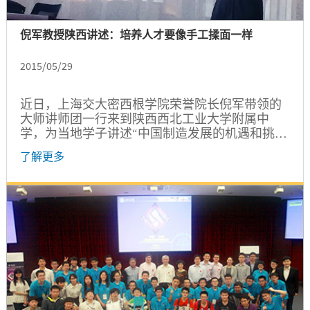
倪军教授陕西讲述：培养人才要像手工揉面一样
2015/05/29
近日，上海交大密西根学院荣誉院长倪军带领的
大师讲师团一行来到陕西西北工业大学附属中
学，为当地学子讲述“中国制造发展的机遇和挑
战”，探讨在“中国制造2025”和“一带一路”的战略
了解更多
方针下，如何培养顺应未来制造业发展的工程精
英。