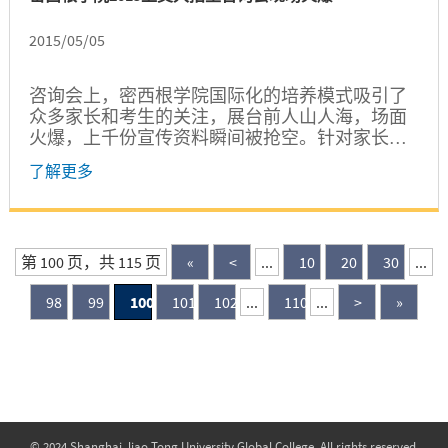
2015/05/05
咨询会上，密西根学院国际化的培养模式吸引了
众多家长和考生的关注，展台前人山人海，场面
火爆，上千份宣传资料瞬间被抢空。针对家长关
心的如何成功录取、新增专业、国际项目等问
了解更多
题，学院招生老师进行了详细的解答和介绍。
第 100 页，共 115 页
«
<
...
10
20
30
...
98
99
100
101
102
...
110
...
>
»
© 2024 Shanghai Jiao Tong University Global College. All rights reserved.