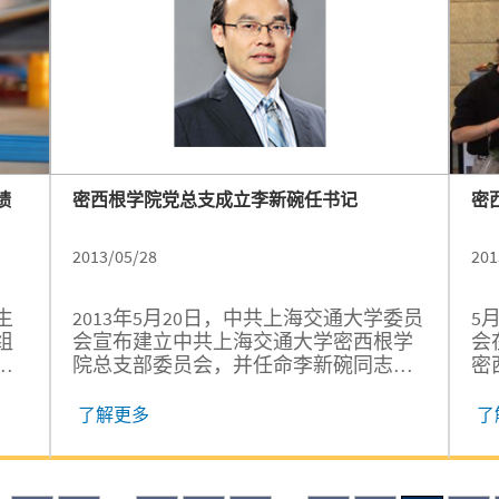
绩
密西根学院党总支成立李新碗任书记
密
2013/05/28
201
生
2013年5月20日，中共上海交通大学委员
5
组
会宣布建立中共上海交通大学密西根学
会
获
院总支部委员会，并任命李新碗同志为
密
大学
中共上海交通大学密西根学院总支部委
项
接晋
员会书记，同时兼任科研副院长。
志
了解更多
了
业训
颖