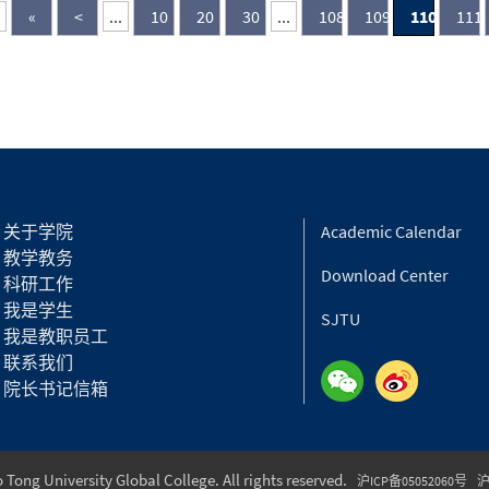
«
<
...
10
20
30
...
108
109
110
111
关于学院
Academic Calendar
教学教务
Download Center
科研工作
我是学生
SJTU
我是教职员工
联系我们
院长书记信箱
Tong University Global College. All rights reserved.
沪ICP备05052060号
沪