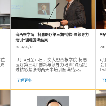
密西根学院—柯惠医疗第三期“创新与领导力
密
培训”课程圆满结束
2013/06/18
201
学位
6月14日至16日，交大密西根学院-柯惠
6
过双
医疗第三期“创新与领导力培训”课程经
会
胡
过精彩紧张的两天半培训圆满结束。该
I
即
项目旨在通过短期的集中培训为交大学
席
了
生提供企业创新的实战案例，增进学生
更
了解更多
了
享
对企业创新的了解，培养学生的创新精
之
氛
神和领导力素质。