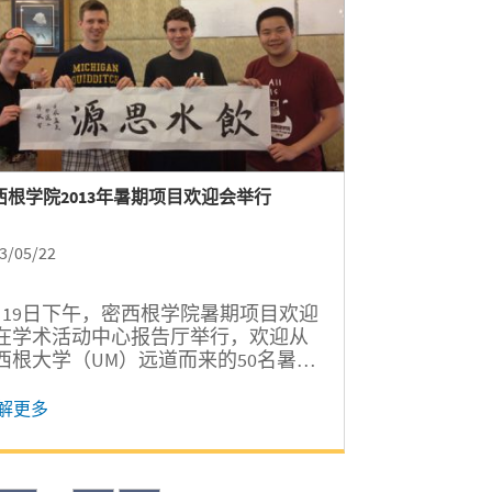
西根学院2013年暑期项目欢迎会举行
3/05/22
月19日下午，密西根学院暑期项目欢迎
在学术活动中心报告厅举行，欢迎从
西根大学（UM）远道而来的50名暑期
目交换生。学院暑期项目负责老师和
愿者们特地安排了丰富多样、创意新
解更多
的活动。