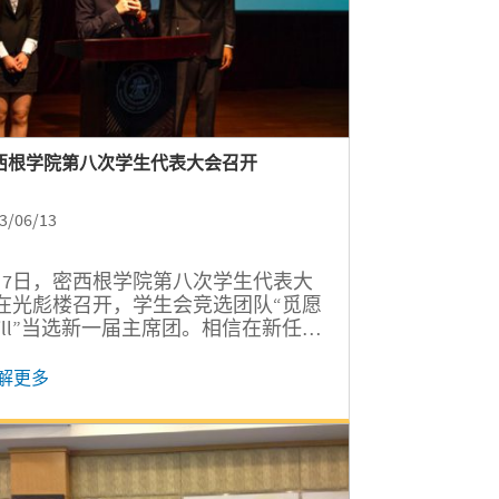
西根学院第八次学生代表大会召开
3/06/13
月7日，密西根学院第八次学生代表大
在光彪楼召开，学生会竞选团队“觅愿
 will”当选新一届主席团。相信在新任主
团的领导下，学生会将为同学们创造
大的学习和发展空间，在学院与学生
解更多
间建立更好的信息交流渠道。