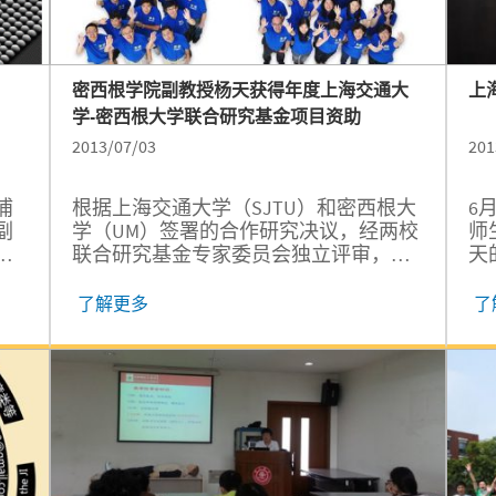
密西根学院副教授杨天获得年度上海交通大
上
学-密西根大学联合研究基金项目资助
2013/07/03
201
浦
根据上海交通大学（SJTU）和密西根大
6
副
学（UM）签署的合作研究决议，经两校
师
联合研究基金专家委员会独立评审，并
天
经两校管理层共同决定，2013年度SJTU-
学
UM联合研究基金项目资助名单公布如
围
了解更多
了
下，密西根学院副教授杨天获得该基金
专
项目资助。
团