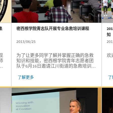
集
密西根学院青志队开展专业急救培训课程
2
知
2013/06/25
201
现
为了让更多同学了解并掌握正确的急救
欢
师
知识和技能，密西根学院青年志愿者团
作
队于6月16日邀请江川街道的急救培训老
师在逸夫楼208室开设了一堂专业救护培
训课。
了解更多
了