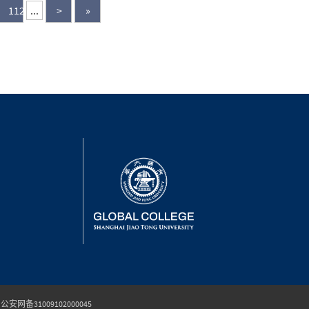
112
...
>
»
公安网备31009102000045