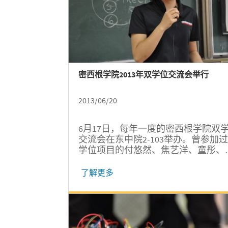
密西根学院2013年双学位交流会举行
2013/06/20
6月17日，每年一度的密西根学院双
交流会在东中院2-103举办。曾参加
学位项目的付悠然、焦艺洋、童彤、
艺璇、严开宇、朱子奇以及张轶群给
将赴美参加双学位项目的同学们描述
了解更多
在密西根大学丰富的校园生活，并分
了在安娜堡的生活感悟。交流会现场
围轻松，互动频繁。