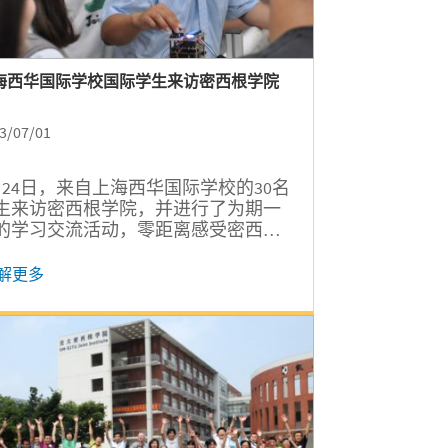
海西华国际学校国际学生来访密西根学院
3/07/01
月24日，来自上海西华国际学校的30名
生来访密西根学院，并进行了为期一
的学习交流活动，零距离感受密西根
院的教育培养模式和大学生活的氛
。密西根学院副院长郑刚，国际项目
解更多
员张羽及学院相关负责人接待了访问
。