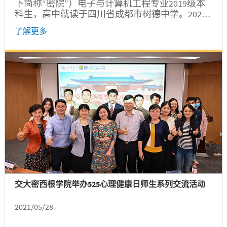
下简称“密院”）电子与计算机工程专业2019级本
科生，高中就读于四川省成都市树德中学。2020-
2021学年吴炯孙洁卓越奖学金、范绪箕奖学金、
了解更多
上海交通大学三好学生等奖项获得者，曾入选
2020年䇹政科研计划；即将通过双学位项目前往
美国密西根大学攻读计算机科学学位。 跨过高考
的独木桥，考入交大，来到密院这个大平台，突
然间，道路变得无比开阔、四通八达。在这里，
不断挑战自我，我在思索中收获了成长；展望未
来，我愿一往直前，追随本心，成就更好的自
己。 反思与成长，走自己的路 潘家怡在梅里雪山
徒步...
交大密西根学院举办525心理健康日师生系列交流活动
2021/05/28