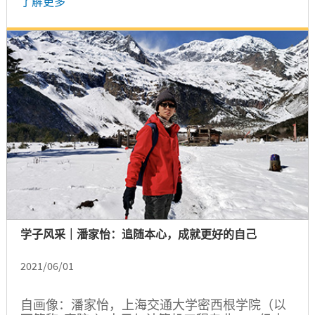
了解更多
中心运营部门负责人诸芸、学院院长黄佩森、副
院长陈谦斌、发展与合作办公室主任许青出席活
动，现场和线上近百名观众参与活动。活动由大
一学生涂义文主持。...
学子风采｜潘家怡：追随本心，成就更好的自己
2021/06/01
自画像：潘家怡，上海交通大学密西根学院（以