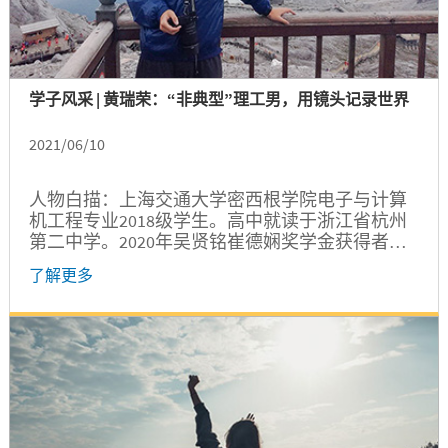
学子风采 | 黄瑞荣：“非典型”理工男，用镜头记录世界
2021/06/10
人物白描：上海交通大学密西根学院电子与计算
机工程专业2018级学生。高中就读于浙江省杭州
第二中学。2020年吴贤铭崔德娴奖学金获得者。
在最美好的青春年华追寻自己的热爱不但不会影
了解更多
响学习，还能给未来的自己留下丰富多彩的回
忆，这是黄瑞荣过去几年在交大密西根学院收获
的心得体会。在密院学习的几年中，他遇到了很
多优秀的老师和同学们，在和大家的交流学习中
收获了知识与成长。 学科交叉，探索全新领域...