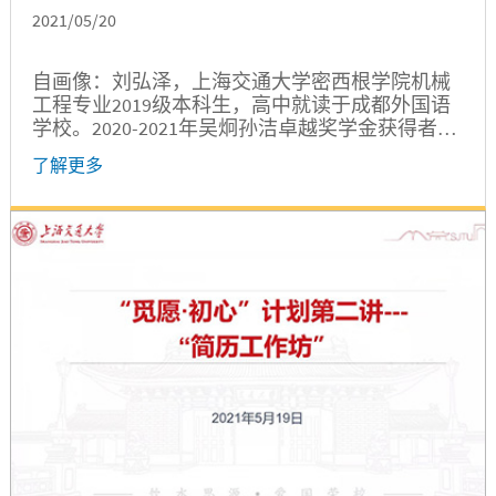
2021/05/20
自画像：刘弘泽，上海交通大学密西根学院机械
工程专业2019级本科生，高中就读于成都外国语
学校。2020-2021年吴炯孙洁卓越奖学金获得者，
曾两次被评为上海交通大学优秀团员。 无用之
了解更多
用，方为大用。或早或晚，我们都应该开始做自
己真心喜欢想做的事。满招损，谦受益，不怨
天，不尤人。这些都是我在交大密西根学院度过
两年的时光后悟出的人生哲理。如果让我重新选
择，我还会选择这里，因为密院让我更像我，更
让我思索什么才是我。 巧妙地投资...