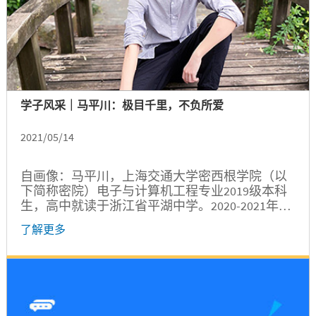
学子风采｜马平川：极目千里，不负所爱
2021/05/14
自画像：马平川，上海交通大学密西根学院（以
下简称密院）电子与计算机工程专业2019级本科
生，高中就读于浙江省平湖中学。2020-2021年国
家奖学金、吴炯孙洁卓越奖学金获得者、上海交
了解更多
通大学荣昶储才计划五期学员，密西根学院学生
会传媒部部长。 石黑一雄在《长日将尽》中有这
么一段话，“我们不将世界视为一架梯子，而更多
地将其视为一个轮子”。来到密院我最大的收获便
是找到自己所爱，追求自己所爱，不负自己所
爱。 滴水穿石，砥砺中前行...