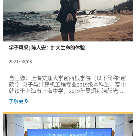
学子风采 | 陈人安：扩大生命的体验
2021/06/08
自画像：上海交通大学密西根学院（以下简称”密
院“）电子与计算机工程专业2019级本科生，高中
就读于上海市上海中学，2019年吴炯孙洁阳光奖
学金、密西根学院发展奖学金、2020年国家奖学
了解更多
金、吴炯孙洁卓越奖学金、上海交通大学本科生
学业优秀奖学金获得者。目前是密院学生会主席
团成员、上海交通大学荣昶储才计划五期学员、
上海交通大学艺术中心成员。 在密院学习、生活
的点点滴滴给予了我充盈的灵感与创造力；密院
环境所塑造的国际视野亦指引我在扎根中国土壤