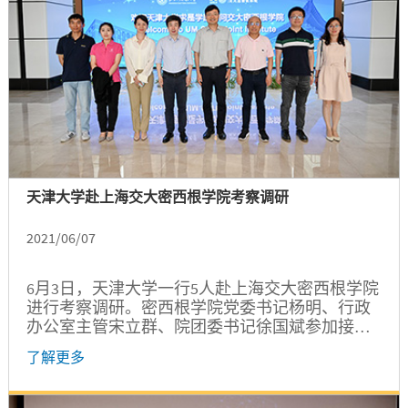
的同时，立志成为世界公民。 灵感驱动，奔赴热
爱...
天津大学赴上海交大密西根学院考察调研
2021/06/07
6月3日，天津大学一行5人赴上海交大密西根学院
进行考察调研。密西根学院党委书记杨明、行政
办公室主管宋立群、院团委书记徐国斌参加接
待。 杨明首先代表学院欢迎天津大学的到访，并
了解更多
介绍了学院整体办学情况，并表示希望通过未来
技术学院建设进一步全面提升学院培养未来科技
创新领军人才的能力。...