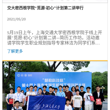
交大密西根学院“觅源·初心”计划第二讲举行
2021/05/20
5月19日上午，上海交通大学密西根学院于线上开
展“觅愿·初心”计划第二讲—简历工作坊。活动邀
请学院学生职业规划指导专家林洁为同学们系统
讲解简历撰写和排版技巧。就业指导老师周奇出
了解更多
席本次活动。...