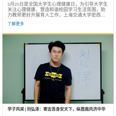
5月25日是全国大学生心理健康日，为引导大学生
关注心理健康，营造和谐校园学习生活氛围，助
力教师更好开展育人工作，上海交通大学密西根
学院当天在龙宾楼举办分别面向教师和学生的心
了解更多
理健康日系列交流活动。 “茶语”工作坊第三次交
流会暨“高校学生心理危机的识别及干预”讲座 中
午，“茶语”工作坊夏季学期第三次交流会（总第7
期）在龙宾楼403会议室举行。工作坊特邀上海市
精神卫生中心、上海华山医院心境障碍科主治医
师蔡亦蕴作为主讲嘉宾进行以...
学子风采 | 刘弘泽：寄志吾身安天下，纵揽南风济中华