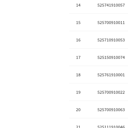
14
525741910057
15
525700910011
16
525710910053
17
525150910074
18
525761910001
19
525700910022
20
525700910063
21
525111910046