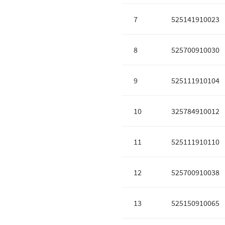
7
525141910023
8
525700910030
9
525111910104
10
325784910012
11
525111910110
12
525700910038
13
525150910065