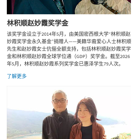
林
积顺赵妙霞奖学金
该奖学金设立于2014年5月，由美国密西根大学“林积顺赵
妙霞奖学金永久基金”捐赠人——美籍华裔爱心人士林积顺
先生和赵妙霞女士伉俪全额支持，包括林积顺赵妙霞奖学
金和林积顺赵妙霞全球学位通（GDP）奖学金。截至2026
年5月，林积顺赵妙霞系列奖学金已惠泽学生79人次。
了解更多