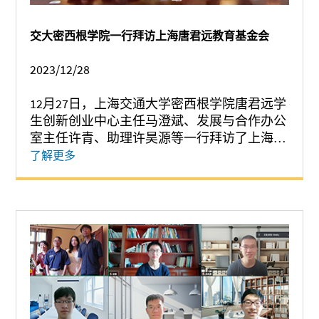
交大密西根学院一行拜访上海唐君远教育基金会
2023/12/28
12月27日，上海交通大学密西根学院唐君远学
生创新创业中心主任马澄斌、发展与合作办公
室主任许青、助理许昊源等一行拜访了上海唐
君远教育基金会。唐君远教育基金会秘书长张
了解更多
伟、项目主管吴婷、办公室主任助理傅茵子、
文化研究与宣传专员金秋爽等接待并与到访的
密院老师进行交流。 许青首先代表学院感谢
上海唐君远教育基金会多年来对密西根学院在
师资引进、人才培养、和学生创新等多方面的
大力支持，并对过去一年来学院的发展和未来
的规划做了简要汇报。...