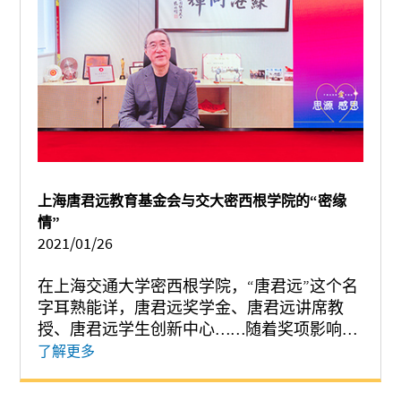
学生创新中心，唐氏家族“爱国重教，培育英
才”的理念深深植入密西根学院师生的心中，
为密西根学院的发展做出重要贡献。...
上海唐君远教育基金会与交大密西根学院的“密缘
情”
2021/01/26
在上海交通大学密西根学院，“唐君远”这个名
字耳熟能详，唐君远奖学金、唐君远讲席教
授、唐君远学生创新中心……随着奖项影响的
日益深远，唐翔千、唐尤淑圻、唐英年等唐氏
了解更多
家族的更多熠熠闪光的名字也刻印在师生心
中。在唐氏家族的直接影响下，上海唐君远教