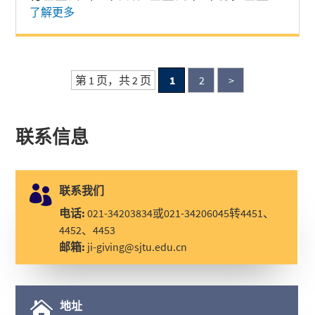
长王生洪、秘书长金同康、副秘书长唐新璎、
了解更多
办公室主任袁进兴，交大密西根学院院长黄佩
森、发展与合作办公室主任许青等出席颁奖仪
式。
第 1 页，共 2 页
1
2
>
联系信息

联系我们
电话:
021-34203834或021-34206045转4451、
4452、4453
邮箱:
ji-giving@sjtu.edu.cn

地址