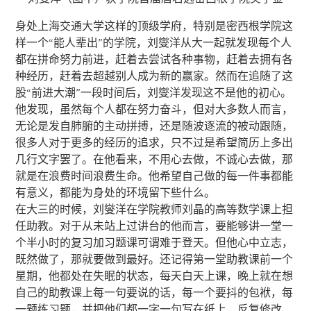
身处上海交通大学这样的顶级学府，特别是密西根学院这
样一个“能人辈出”的学院，刘燮洋从大一起就发现每个人
都在拼命努力前进，赶着去尝试各种事物，赶着去拥有各
种经历，赶着去超越别人成为新的赢家。然而在追随了这
股“前进大潮”一段时间后，刘燮洋发现这不是他的初心。
他发现，虽然每个人都在努力奋斗，但对大多数人而言，
无论是发自肺腑的主动拼搏，还是随波逐流的被动跟随，
很多人对于更多的经历的追求，只不过是希望简历上多出
几行文字罢了。在他看来，不用心去做，不诚心去做，那
就是在浪费时间浪费生命。他希望自己做的每一件事都能
有意义，都能为身处的环境留下些什么。
在大三的时候，刘燮洋在学院教师刘晶的高等数学课上担
任助教。对于从未站上过讲台的他而言，要能够讲一堂一
个半小时的复习加习题课可谓难于登天。但他心中立志，
既然做了，那就要做到最好。还记得第一堂助教课前一个
星期，他都处在失眠的状态，每天白天上课，晚上就在想
自己的助教课上每一句要说的话，每一个要抖的包袱，每
一题练习题，并把他们都一字一句写在纸上，反复修改、