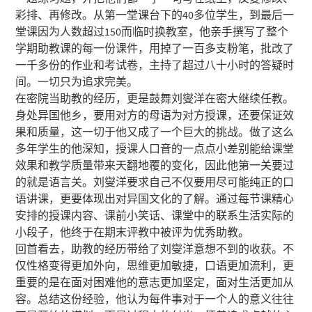
彩排、再修改。从第一堂课台下的40多位学生，到最后一
堂课因为人数超过150而临时换教室，他亲手撰写了整个
学期助教课的每一份课件，用掉了一百多支粉笔，批改了
一千多份的作业和考试卷，主持了超过八十小时的答疑时
间。一切只为追求完美。
在密院当助教的经历，更是鼓舞刘燮洋在密大继续任教。
身处异国他乡，要用对方的母语为对方授课，还要保证效
果和质量，这一切于他又成了一个巨大的挑战。做了这么
多年学生的他深知，授课人口音的一点点小差别能给课堂
效果和教学质量带来天翻地覆的变化，因此他第一关要过
的就是语言关。刘燮洋要求自己不仅要用尽可能纯正的口
语讲课，更要体现出对异国文化的了解。通过每节课精心
安排的授课内容、课前小笑话、课堂中的联系生活实际的
小段子，他终于在期末评教中被评为优秀助教。
回首看去，助教的经历带给了刘燮洋意想不到的收获。不
仅性格变得更加外向，思维更加敏捷，口语更加流利，更
重要的是在面对困难他的意志更加坚定，面对生活更加从
容。总结这份经验，他认为每件事对于一个人的意义往往