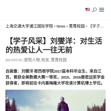
上海交通大学浦江国际学院
>
News
>
菁菁校园
>
【学子风采】刘燮洋：对生活的热爱让人一往无前
【学子风采】刘燮洋：对生活
的热爱让人一往无前
密院人物
校友
菁菁校园
2017/07/31
|
,
,
自画像：刘燮洋 密西根学院2017届本科毕业生，来自江
苏，曾获全美数模大赛一等奖，2015、2016唐君远奖学金
获得者，即将前往卡内基梅隆大学攻读计算机博士学位。