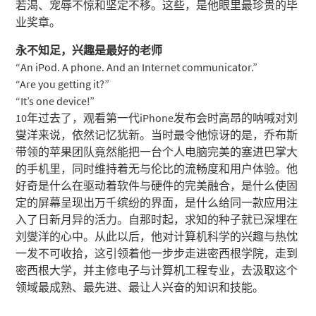
若渴、宠辱不惊和坚定不移。这些，是他眼里最珍贵的毕
业奖章。
永不知足，兴趣是最好的老师
“An iPod. A phone. And an Internet communicator.”
“Are you getting it?”
“It’s one device!”
10年过去了，观看第一代iPhone发布会时高昂的呐喊对刘
燮洋来说，依然记忆犹新。当时最令他惊讶的是，乔布斯
带领的苹果团队竟然能把一台个人电脑完美的塞进巴掌大
的手机里，同时维持着无与伦比的流畅度和用户体验。他
好奇是什么在驱动着软件与硬件的完美融合，是什么使固
定的屏幕呈现出万千缤纷的界面，是什么给同一款应用注
入了日新月异的活力。自那时起，求知的种子就已深埋在
刘燮洋的心中。从此以后，他对计算机科学的兴趣与热忱
一发不可收拾，这引领着他一步步走进密西根学院，走到
密西根大学，并主修电子与计算机工程专业，去汲取这个
领域最成熟、最先进、最让人兴奋的知识和技能。