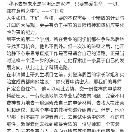
“我不去想未来是平坦还是泥泞，只要热爱生命，一切，
都在意料之中”。—— 汪国真
人生如棋。下好一盘棋，要的不仅需要一个精致的计划与
开阔的大局观，更要有勇于探索的冒险精神和随机应变化
险为夷的能力。
到密大的第二个学期，所在专业的同学们都在争先恐后地
寻找实习机会，他也不例外。但一次次的碰壁之后，他开
始静下心来思考直接工作是否是适合自己的道路。正是当
时这样一个退一步的决定，让他探索出一条属于自己的发
展方向，从此走上了科研道路。
在申请博士研究生项目之前，刘燮洋周围的学长学姐和实
验室成员都向他建议：“你只要申请密大，那我们的导师
肯定会留住你。”他可以就此妥协，交一份像样的申请材
料给密大，一劳永逸地解决毕业后的去向问题，完全不用
费神费力地去一遍遍修改自己的申请材料，去找人提出意
见和建议，和各个学校的教授套磁介绍自己。但是，他心
里那一份不羁在驱使着自己，去尝试生活中的不一样的可
能性，敦促着他去找到那最合适的一位导师和一个实验
室。功夫不负有心人，在向11所高等学府投出申请后，他