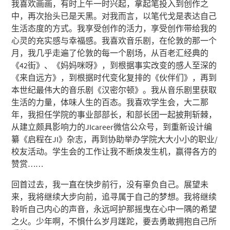
我喜欢画画，有时上午一时兴起，拿起笔投入到创作之
中，再次抬头已是天黑。对我而言，以笔代戈是表达自己
生活态度的方式。我享受创作的活力，享受创作带给我的
心灵的充实感与幸福感。我喜欢音乐剧，在伦敦的那一个
月，我几乎走遍了伦敦的每一个剧场，从百老汇经典的
《42街》、《妈妈咪呀》，到根据事实改变的感人至深的
《来自远方》，到根据时代变化复排的《伙伴们》，再到
本世纪最伟大的音乐剧《汉密尔顿》。我从音乐剧里获取
生活的力量，体味人生的百态。我喜欢学生会，大二那
年，我担任学院的事业部部长，和部长团一起披荆斩棘，
从建立颇具影响力的JIcareer微信公众号，到重新设计编
纂《启程在JI》杂志，再到协助举办学院大大小小的职业/
校友活动。学生会的工作让我不断焕发生机，赢得各方的
赞赏……
回首过去，我一直在快步前行，没有辜负自己。展望未
来，我将继续大步向前，追寻属于自己的梦想。我将继续
聆听自己内心的声音，永远呵护那摇曳在心中一隅的希望
之火。少年啊，不惧什么岁月蹉跎，要去勇敢拥抱自己所