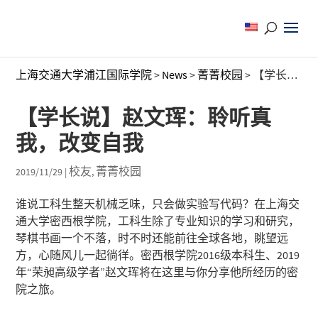
上海交通大学浦江国际学院
>
News
>
菁菁校园
>
【学长说】赵文珲：聆听真我，改变自我
【学长说】赵文珲：聆听真
我，改变自我
校友
菁菁校园
2019/11/29
|
,
谁说工科生整天机械乏味，只会做实验写代码？在上海交
通大学密西根学院，工科生除了专业知识的学习和研究，
琴棋书画一个不落，时不时还能前往全球各地，眺望远
方，心随风儿一起徜徉。密西根学院2016级本科生、2019
年“荣昶高级学者”赵文珲将在这里与你分享他所经历的密
院之旅。