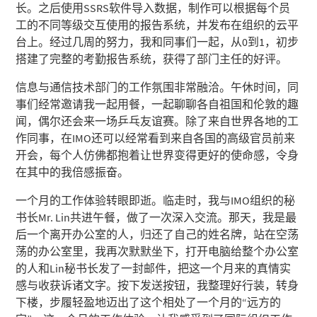
长。之后使⽤SSRS软件导⼊数据，制作可以根据每个员
工的不同等级交互使用的报告系统，并发布在组织的云平
台上。经过几周的努力，我和同事们⼀起，从0到1，初步
搭建了完整的考勤报告系统，获得了部门主任的好评。
信息与通信技术部门的工作氛围⾮常融洽。午休时间，同
事们经常邀请我一起用餐，一起聊聊各⾃祖国和伦敦的趣
闻，偶尔还会来一场乒乓友谊赛。除了来自世界各地的工
作同事，在IMO还可以经常看到来自各国的高级官员前来
开会，每个人仿佛都抱着让世界变得更好的使命感，令身
在其中的我倍感振奋。
一个月的工作体验转眼即逝。临⾛时，我与IMO组织的秘
书长Mr. Lin共进午餐，做了一次深入交流。那天，我是最
后一个离开办公室的人，归还了自己的姓名牌，站在空荡
荡的办公室里，我再次默默坐下，打开电脑给整个办公室
的人和Lin秘书长发了一封邮件，把这一个月来的真情实
感与收获诉诸文字。按下发送按钮，我整理好行装，转身
下楼，步履轻盈地迈出了这个相处了一个月的“远方的