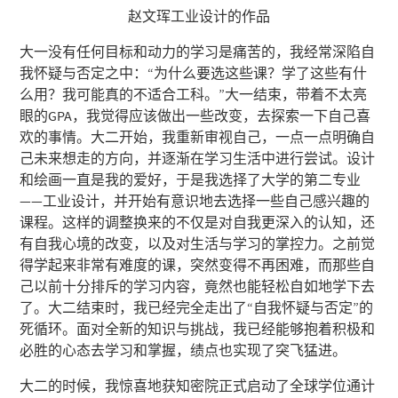
赵文珲工业设计的作品
大一没有任何目标和动力的学习是痛苦的，我经常深陷自
我怀疑与否定之中：“为什么要选这些课？学了这些有什
么用？我可能真的不适合工科。”大一结束，带着不太亮
眼的GPA，我觉得应该做出一些改变，去探索一下自己喜
欢的事情。大二开始，我重新审视自己，一点一点明确自
己未来想走的方向，并逐渐在学习生活中进行尝试。设计
和绘画一直是我的爱好，于是我选择了大学的第二专业
——工业设计，并开始有意识地去选择一些自己感兴趣的
课程。这样的调整换来的不仅是对自我更深入的认知，还
有自我心境的改变，以及对生活与学习的掌控力。之前觉
得学起来非常有难度的课，突然变得不再困难，而那些自
己以前十分排斥的学习内容，竟然也能轻松自如地学下去
了。大二结束时，我已经完全走出了“自我怀疑与否定”的
死循环。面对全新的知识与挑战，我已经能够抱着积极和
必胜的心态去学习和掌握，绩点也实现了突飞猛进。
大二的时候，我惊喜地获知密院正式启动了全球学位通计