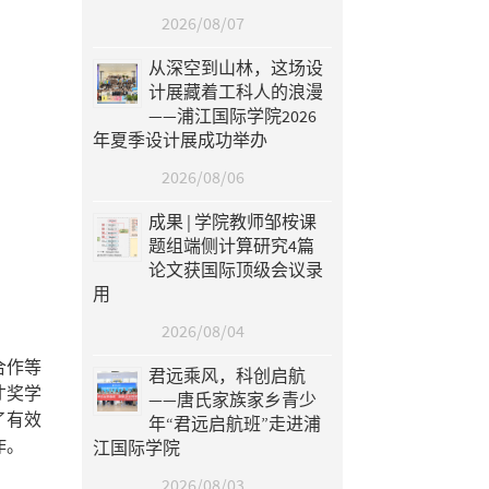
2026/08/07
从深空到山林，这场设
计展藏着工科人的浪漫
——浦江国际学院2026
年夏季设计展成功举办
2026/08/06
成果 | 学院教师邹桉课
题组端侧计算研究4篇
论文获国际顶级会议录
用
2026/08/04
合作等
君远乘风，科创启航
才奖学
——唐氏家族家乡青少
了有效
年“君远启航班”走进浦
作。
江国际学院
2026/08/03