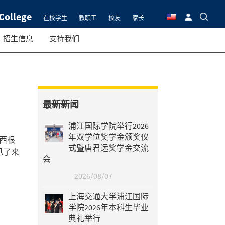
College
在校学生
教职工
校友
家长
招生信息
支持我们
最新新闻
浦江国际学院举行2026
年双学位奖学金颁奖仪
西根
式暨唐君远奖学金交流
见了来
会
2026/08/07
上海交通大学浦江国际
学院2026年本科生毕业
典礼举行