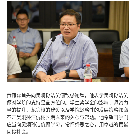
黄佩森首先向吴炯孙洁伉俪致感谢辞，他表示吴炯孙洁伉
俪对学院的支持是全方位的。学生奖学金的影响、师资力
量的提升、龙宾楼的建设以及学院战略性的发展策略都离
不开吴炯孙洁伉俪长期以来的关心与帮助。他希望同学们
应当向吴炯孙洁伉俪学习，常怀感恩之心，用卓越的贡献
回馈社会。