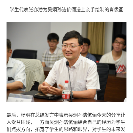
学生代表张亦潜为吴炯孙洁伉俪送上亲手绘制的肖像画
最后，杨明在总结发言中表示吴炯孙洁伉俪今天的分享让
人受益匪浅，一方面吴炯孙洁伉俪结合自己的经历为学生
们点拨方向，拓宽了学生的思路和眼界，对学生的未来发