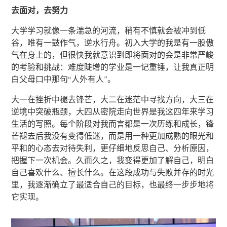
去面对，去努力
大学学习就像一条湍急的河流，稍有不慎就会被冲到低
谷，唯有一鼓作气，逆水行舟。初入大学的我是有一股傲
气在身上的，但很快我就意识到即将面对的会是非常严峻
的考验和挑战：难度陡增的学业是一记重锤，让我真正明
白父母口中那句“人外有人”。
大一在挫折中褪去锋芒，大二在迷茫中寻找方向，大三在
逆境中突破瓶颈，大四从密院走向世界是我这四年来学习
生活的写照。每个阶段对我而言都是一次历练和成长，锋
芒褪去后我没有变得低迷，而是用一种更加成熟的眼光和
平和的心态去对待失利，更仔细地反思自己、分析原因，
把握下一次机会。久而久之，我变得更加了解自己，明白
自己喜欢什么、擅长什么。在这段成功与失败并存的时光
里，我逐渐确立了最适合自己的目标，也最终一步步地将
它实现。