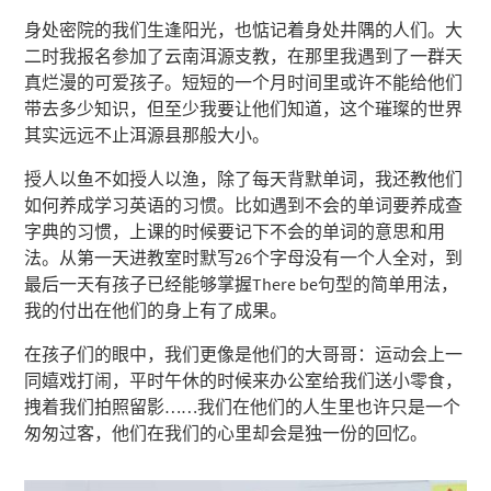
身处密院的我们生逢阳光，也惦记着身处井隅的人们。大
二时我报名参加了云南洱源支教，在那里我遇到了一群天
真烂漫的可爱孩子。短短的一个月时间里或许不能给他们
带去多少知识，但至少我要让他们知道，这个璀璨的世界
其实远远不止洱源县那般大小。
授人以鱼不如授人以渔，除了每天背默单词，我还教他们
如何养成学习英语的习惯。比如遇到不会的单词要养成查
字典的习惯，上课的时候要记下不会的单词的意思和用
法。从第一天进教室时默写26个字母没有一个人全对，到
最后一天有孩子已经能够掌握There be句型的简单用法，
我的付出在他们的身上有了成果。
在孩子们的眼中，我们更像是他们的大哥哥：运动会上一
同嬉戏打闹，平时午休的时候来办公室给我们送小零食，
拽着我们拍照留影……我们在他们的人生里也许只是一个
匆匆过客，他们在我们的心里却会是独一份的回忆。