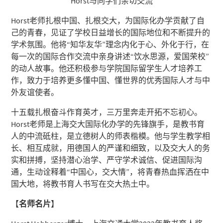
Horst与同学们亲切交流
Horst老师扎根中国、扎根交大，为国际化办学贡献了自
己的青春，见证了学校日益增长的国际地位和不断提升的
学术氛围。他将“知华友华”理念内化于心、外化于行，在
每一次的国际合作交流中亲身讲述“饮水思源，爱国荣校”
的动人故事。他还积极参与学院国际留学生人才培养工
作，致力于培养更多懂中国、懂世界的优秀国际人才与中
外友谊使者。
十五载扎根奋斗作育英才，三万里奔走开拓不忘初心。
Horst老师是上海交大国际化办学的先锋旗手，是教书育
人的中流砥柱，是立德树人的师表楷模。他与学生教学相
长、相互成就，用德国人的严谨和细致，以及交大人的务
实和拼搏，坚持潜心治学、严守学术诚信、促进国际沟
通，生动诠释着“中国心，交大情”，将青春热血挥洒在中
国大地，将教书育人书写在交大热土中。
【
名师名片
】