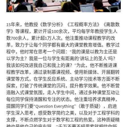
15年来，他教授《数学分析》《工程概率方法》《离散数
学》等课程，累计开设100余次，平均每学年教授学生人
数700余人，累计超1万人次。他注重推动课程教学的改
革，致力于让每个同学都有最大的课堂教育增值。教学过
程中，他时常在思考一个问题：“我的课是以教为主还是
以学为主？我是一位与学生有距离的‘讲坛上的圣人’吗？
我该如何改进我自己和我上的课？”为此，他不断推进课
程教学改革，通过录制慕课视频、使用新媒体、开展翻转
课堂等方式，在学生反应系统、主动学习技术等方面不断
探索，打破了传统课堂的沉闷，提升教学效果。他不断营
造融入式课堂氛围，走入学生中间，通过多种课堂互动让
每位同学保持清醒和专注的状态。他注重培养求真精神，
提醒同学们要“Question Everything”（敢于质疑），启迪
学生深入思考，感受数学简约之美，以及对于工程学科的
支撑，不断点燃学生对于数学和工程的热爱。这种质疑精
神也是他自己的座右铭，“千万不要不经思索就相信你所