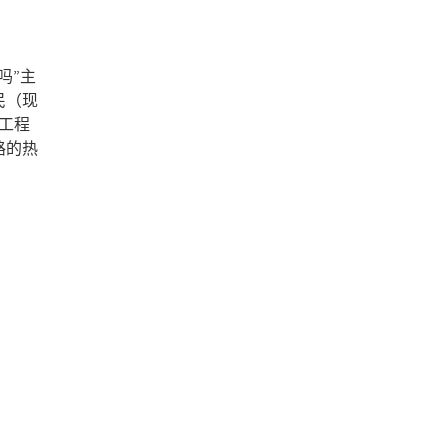
吗”主
民（现
料工程
路的热