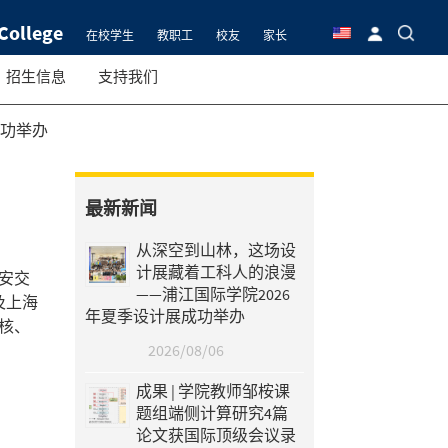
College
在校学生
教职工
校友
家长
招生信息
支持我们
成功举办
最新新闻
从深空到山林，这场设
计展藏着工科人的浪漫
西安交
——浦江国际学院2026
及上海
年夏季设计展成功举办
核、
2026/08/06
成果 | 学院教师邹桉课
题组端侧计算研究4篇
论文获国际顶级会议录