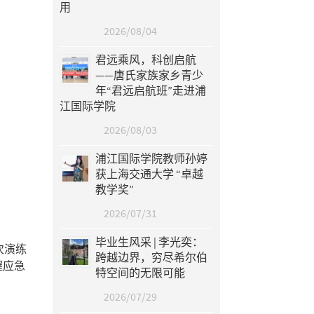
用
2026/08/04
君远乘风，科创启航
——唐氏家族家乡青少
年“君远启航班”走进浦
江国际学院
2026/08/03
浦江国际学院教师孙婷
获上海交通大学 “卓越
教学奖”
2026/07/31
毕业生风采 | 李光奕：
次演练
跨越边界，穷尽希尔伯
握应急
特空间的无限可能
2026/07/29