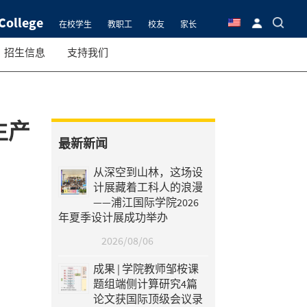
College
在校学生
教职工
校友
家长
招生信息
支持我们
生产
最新新闻
从深空到山林，这场设
计展藏着工科人的浪漫
——浦江国际学院2026
年夏季设计展成功举办
2026/08/06
成果 | 学院教师邹桉课
题组端侧计算研究4篇
论文获国际顶级会议录