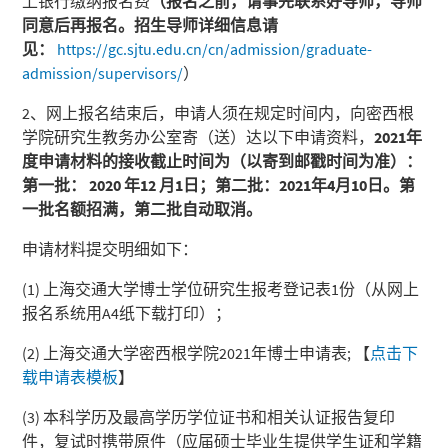
上银行缴纳报名费
（报名之前，请事先联系好导师，导师
同意后再报名。招生导师详细信息请
见
：
https://gc.sjtu.edu.cn/cn/admission/graduate-
admission/supervisors/
）
2、网上报名结束后，申请人须在规定时间内，向密西根
学院研究生教务办公室寄（送）达以下申请资料，
2021
年
度申请材料的接收截止时间为（以寄到邮戳时间为准）：
第一批：
2020
年
12
月
1
日；第二批：
2021
年
4
月
10
日。第
一批名额招满，第二批自动取消。
申请材料提交明细如下：
(1) 上海交通大学博士学位研究生报考登记表1份（从网上
报名系统用A4纸下载打印）；
(2) 上海交通大学密西根学院2021年博士申请表; 【
点击下
载申请表模板
】
(3) 本科学历及最高学历学位证书和相关认证报告复印
件，复试时携带原件（应届硕士毕业生提供学生证和学籍