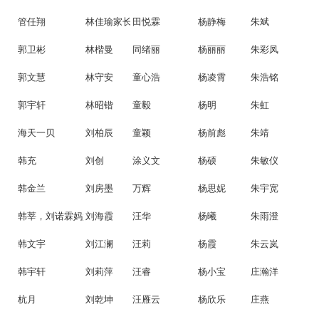
管任翔
林佳瑜家长
田悦霖
杨静梅
朱斌
郭卫彬
林楷曼
同绪丽
杨丽丽
朱彩凤
郭文慧
林守安
童心浩
杨凌霄
朱浩铭
郭宇轩
林昭锴
童毅
杨明
朱虹
海天一贝
刘柏辰
童颖
杨前彪
朱靖
韩充
刘创
涂义文
杨硕
朱敏仪
韩金兰
刘房墨
万辉
杨思妮
朱宇宽
韩莘，刘诺霖妈妈
刘海霞
汪华
杨曦
朱雨澄
韩文宇
刘江澜
汪莉
杨霞
朱云岚
韩宇轩
刘莉萍
汪睿
杨小宝
庄瀚洋
杭月
刘乾坤
汪雁云
杨欣乐
庄燕