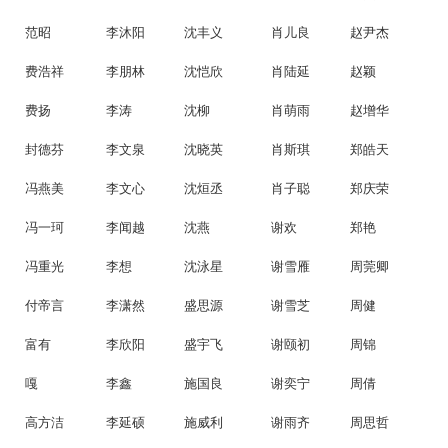
范昭
李沐阳
沈丰义
肖儿良
赵尹杰
费浩祥
李朋林
沈恺欣
肖陆延
赵颖
费扬
李涛
沈柳
肖萌雨
赵增华
封德芬
李文泉
沈晓英
肖斯琪
郑皓天
冯燕美
李文心
沈烜丞
肖子聪
郑庆荣
冯一珂
李闻越
沈燕
谢欢
郑艳
冯重光
李想
沈泳星
谢雪雁
周莞卿
付帝言
李潇然
盛思源
谢雪芝
周健
富有
李欣阳
盛宇飞
谢颐初
周锦
嘎
李鑫
施国良
谢奕宁
周倩
高方洁
李延硕
施威利
谢雨齐
周思哲