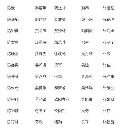
陈默
季蕴琪
明道才
魏琴
张道征
陈谦斌
紀維翰
莫雅儒
魏小东
张德理
陈澍枫
贾品园
莫泽轩
魏奕晨
张海峰
陈文新
江承凌
缪思佳
邬生
张涵宁
陈晓晶
江晓光
缪瑛艳
吴丹虹
张淏
陈鑫奕
姜希睿
倪军
吴迪
张佳一
陈莹莹
姜永林
倪炜
吴海涛
张津彬
陈永奇
姜勇刚
聂弈楠
吴浩洋
张景波
陈宇翔
蒋沁诚
欧阳亦涵
吴凯健
张婧妍
陈羽赫
蒋睿宇
欧阳哲
吴奇
张静
陈语林
蒋欣
潘劲
吴琦
张铠茜