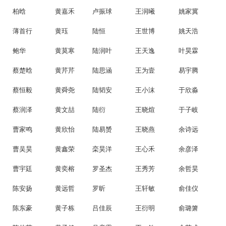
柏晗
黄嘉禾
卢振球
王润曦
姚家冀
薄首行
黄珏
陆恒
王世博
姚天浩
鲍华
黄莫寒
陆润叶
王天逸
叶昊霖
蔡楚晗
黄芹芹
陆思涵
王为壹
易宇腾
蔡恒毅
黄舜尧
陆韬安
王小沫
于欣淼
蔡润泽
黄文喆
陆衍
王晓煊
于子岐
曹家鸣
黄欣怡
陆易赟
王晓燕
余诗远
曹吴昊
黄鑫荣
栾昊洋
王心禾
余彦泽
曹宇廷
黄奕榕
罗圣杰
王秀芳
余哲昊
陈安扬
黄远哲
罗昕
王轩敏
俞佳仪
陈东豪
黄子栋
吕佳辰
王衍明
俞璐箫