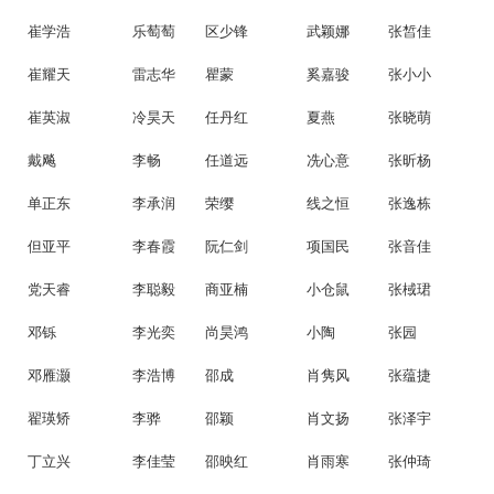
崔学浩
乐萄萄
区少锋
武颖娜
张皙佳
崔耀天
雷志华
瞿蒙
奚嘉骏
张小小
崔英淑
冷昊天
任丹红
夏燕
张晓萌
戴飚
李畅
任道远
冼心意
张昕杨
单正东
李承润
荣缨
线之恒
张逸栋
但亚平
李春霞
阮仁剑
项国民
张音佳
党天睿
李聪毅
商亚楠
小仓鼠
张棫珺
邓铄
李光奕
尚昊鸿
小陶
张园
邓雁灏
李浩博
邵成
肖隽风
张蕴捷
翟瑛矫
李骅
邵颖
肖文扬
张泽宇
丁立兴
李佳莹
邵映红
肖雨寒
张仲琦