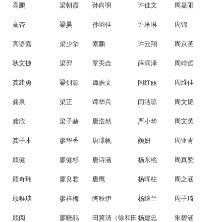
高鹏
梁朝霞
孙向明
许佳文
周嘉阳
高杏
梁昊
孙羽佳
许琳琳
周锦
高语嘉
梁少华
索鹏
许云翔
周京英
耿文捷
梁羿
覃奀垚
薛润泽
周靖哲
龚建勇
梁钊源
谭皓文
闫红丽
周维佳
龚泉
梁正
谭华兵
闫洁琼
周文韬
龚欣
梁子赫
唐浩然
严小华
周文英
龚子木
廖华香
唐璟帆
颜妍
周亚青
顾健
廖健杉
唐诗涵
杨东艳
周真赞
顾奇玮
廖良君
唐鹰
杨晖柱
周之涵
顾唯琰
廖祥梅
陶秋伊
杨继兰
周子琦
顾阅
廖晓鹃
田冀清（徐和田妈妈）
杨建忠
朱碧涵