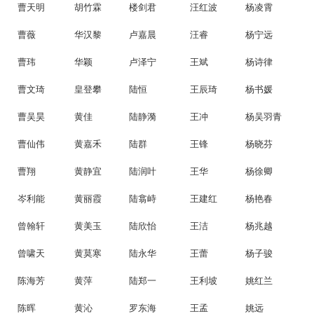
曹天明
胡竹霖
楼剑君
汪红波
杨凌霄
曹薇
华汉黎
卢嘉晨
汪睿
杨宁远
曹玮
华颖
卢泽宁
王斌
杨诗律
曹文琦
皇登攀
陆恒
王辰琦
杨书媛
曹吴昊
黄佳
陆静漪
王冲
杨吴羽青
曹仙伟
黄嘉禾
陆群
王锋
杨晓芬
曹翔
黄静宜
陆润叶
王华
杨徐卿
岑利能
黄丽霞
陆翕峙
王建红
杨艳春
曾翰轩
黄美玉
陆欣怡
王洁
杨兆越
曾啸天
黄莫寒
陆永华
王蕾
杨子骏
陈海芳
黄萍
陆郑一
王利坡
姚红兰
陈晖
黄沁
罗东海
王孟
姚远