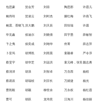
包思豪
贺会芳
刘琼
陶思郡
许霞儿
鲍伟玲
贺凌云
刘时杰
滕红梅
许燕飞
鲍震、胥晓飞
洪大鹏
刘天辰
田恒瑞
许愿
毕见鑫
侯迪尔
刘晓倩
田宇墨
薛敏智
卞之隽
侯奕成
刘翊华
佟菁
薛志萍
卜亚筠
胡博凯
刘雨晨
童颖睿
严令淳
蔡旻宇
胡华芝
刘远洪
童元峰，张宪美
颜志勇
蔡润泽
胡浪
刘智卓
万含西
杨程
蔡易辰
胡瑞桢
刘宗长
万婧捷
杨光
曹凯毅
胡颖
柳世余
万永权
杨红霞
曹可
胡跃
龙玮奕
汪海川
杨佳丽