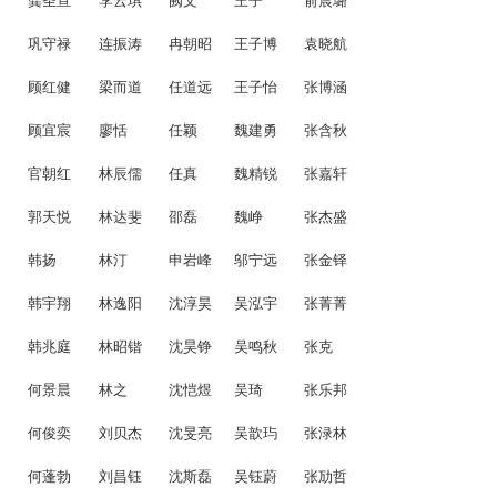
龚圣宣
李云琪
阙文
王子
俞晨璐
巩守禄
连振涛
冉朝昭
王子博
袁晓航
顾红健
梁而道
任道远
王子怡
张博涵
顾宜宸
廖恬
任颖
魏建勇
张含秋
官朝红
林辰儒
任真
魏精锐
张嘉轩
郭天悦
林达斐
邵磊
魏峥
张杰盛
韩扬
林汀
申岩峰
邬宁远
张金铎
韩宇翔
林逸阳
沈淳昊
吴泓宇
张菁菁
韩兆庭
林昭锴
沈昊铮
吴鸣秋
张克
何景晨
林之
沈恺煜
吴琦
张乐邦
何俊奕
刘贝杰
沈旻亮
吴歆玙
张渌林
何蓬勃
刘昌钰
沈斯磊
吴钰蔚
张劢哲