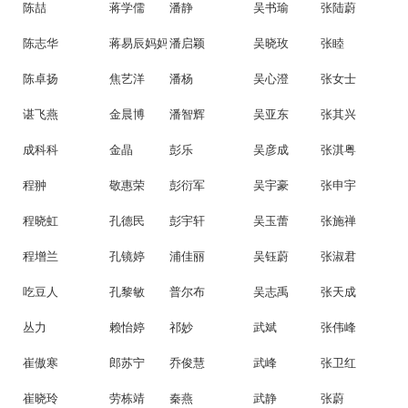
陈喆
蒋学儒
潘静
吴书瑜
张陆蔚
陈志华
蒋易辰妈妈
潘启颖
吴晓玫
张睦
陈卓扬
焦艺洋
潘杨
吴心澄
张女士
谌飞燕
金晨博
潘智辉
吴亚东
张其兴
成科科
金晶
彭乐
吴彦成
张淇粤
程翀
敬惠荣
彭衍军
吴宇豪
张申宇
程晓虹
孔德民
彭宇轩
吴玉蕾
张施禅
程增兰
孔镜婷
浦佳丽
吴钰蔚
张淑君
吃豆人
孔黎敏
普尔布
吴志禹
张天成
丛力
赖怡婷
祁妙
武斌
张伟峰
崔傲寒
郎苏宁
乔俊慧
武峰
张卫红
崔晓玲
劳栋靖
秦燕
武静
张蔚