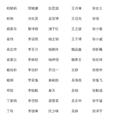
程晓莉
雷晓娜
彭思源
王月琳
张女士
程艳
冷欣昊
皮宜博
王召光
张强
褚家乐
黎泽楷
浦于红
王之骏
张小菊
崔伟
李谙雨
钱文韬
王子博
张小威
崔志华
李百川
钱晓玲
魏晶鑫
张昕飏
崔紫云
李炳初
钱烨强
魏希文
张欣琦
戴俭朴
李伯轩
乔沈一
文静
张艳华
戴炯
李宸逸
秦彬皓
吴海燕
张逸飞
邓琼
李聪毅
秦天
吴锦
张毅成
丁家阅
李岱阳
裘蕾英
吴京华
张宇诚
丁玲
李德琳
区少锋
吴静
张泽宇