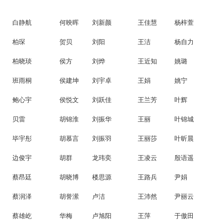
白静航
何映晖
刘新颜
王佳慧
杨梓萱
柏琛
贺贝
刘阳
王洁
杨自力
柏晓琰
侯方
刘烨
王近知
姚璐
班雨桐
侯建坤
刘宇卓
王娟
姚宁
鲍心宇
侯悦文
刘跃佳
王兰芳
叶辉
贝雷
胡锦淮
刘振华
王丽
叶锦城
毕宇彤
胡慕言
刘振羽
王丽莎
叶昕晨
边俊宇
胡群
龙玮奕
王凌云
殷语遥
蔡昂廷
胡晓博
楼思源
王路兵
尹娟
蔡润泽
胡誉潆
卢洁
王沛然
尹丽云
蔡雄屹
华梅
卢旭阳
王萍
于傲田