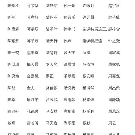
陈烁丞
蒋荣华
陆静洁
孙一豪
许曦月
赵宇恒
陈翔
蒋亦轩
陆铭业
孙逸乐
许元麒
赵子毓
陈彦霖
蒋易辰
陆润叶
孙聿书
选课特展连三床
赵梓含
陈耀辉
蒋子宸
陆天行
孙跃
选课特战连
钟之尧
陈一鸣
焦丰荃
陆翕峙
谈天宁
薛岚
周家成
陈以珊
揭天晨
罗天奕
谭展博
薛依恒
周家弘
陈奕煊
金嘉妮
罗正
汤旻嘉
杨安曈
周嘉磊
陈喆
金力
骆佳依
汤悦扬
杨博然
周杰燊
陈卓
康以宁
吕云鹏
唐雨菲
杨崇烨
周静颖
陳頎軒
孔德民
马安林
唐祉童
杨乐程
周思况
戴炯
雷若昕
马天逸
陶乐阳
杨默
周艺
邓凌熠
雷童
马艺洁
陶秋伊
杨若桐
周亦凡