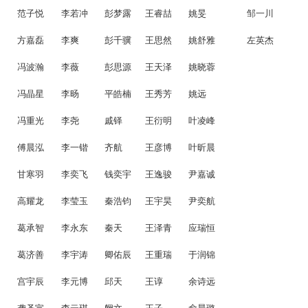
范子悦
李若冲
彭梦露
王睿喆
姚旻
邹一川
方嘉磊
李爽
彭千骥
王思然
姚舒雅
左英杰
冯波瀚
李薇
彭思源
王天泽
姚晓蓉
冯晶星
李旸
平皓楠
王秀芳
姚远
冯重光
李尧
戚铎
王衍明
叶凌峰
傅晨泓
李一锴
齐航
王彦博
叶昕晨
甘寒羽
李奕飞
钱奕宇
王逸骏
尹嘉诚
高耀龙
李莹玉
秦浩钧
王宇昊
尹奕航
葛承智
李永东
秦天
王泽青
应瑞恒
葛济善
李宇涛
卿佑辰
王重瑞
于润锦
宫宇辰
李元博
邱天
王谆
余诗远