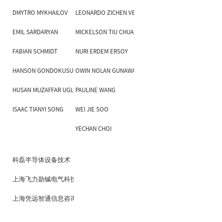
DMYTRO MYKHAILOV
LEONARDO ZICHEN VERA-WANG
EMIL SARDARYAN
MICKELSON TIU CHUA
FABIAN SCHMIDT
NURI ERDEM ERSOY
HANSON GONDOKUSUMO
OWIN NOLAN GUNAWAN
HUSAN MUZAFFAR UGLI
PAULINE WANG
ISAAC TIANYI SONG
WEI JIE SOO
YECHAN CHOI
科磊半导体设备技术（上海）有限公司
上海飞力勋铖电气科技有限公司
上海凭远智通信息咨询有限公司