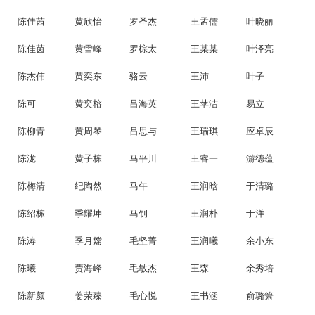
陈佳茜
黄欣怡
罗圣杰
王孟儒
叶晓丽
陈佳茵
黄雪峰
罗棕太
王某某
叶泽亮
陈杰伟
黄奕东
骆云
王沛
叶子
陈可
黄奕榕
吕海英
王苹洁
易立
陈柳青
黄周琴
吕思与
王瑞琪
应卓辰
陈泷
黄子栋
马平川
王睿一
游德蕴
陈梅清
纪陶然
马午
王润晗
于清璐
陈绍栋
季耀坤
马钊
王润朴
于洋
陈涛
季月嫦
毛坚菁
王润曦
余小东
陈曦
贾海峰
毛敏杰
王森
余秀培
陈新颜
姜荣臻
毛心悦
王书涵
俞璐箫