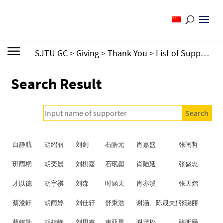
SJTU GC
>
Giving
>
Thank You
>
List of Supporters
Search Result
白静航
胡绍丽
刘剑
石皓元
肖嘉盛
张闰哲
班雨桐
胡奕晨
刘棋嘉
石珉槊
肖陆延
张盛忠
才以德
胡宇祺
刘森
时涵天
肖亦溪
张天熠
蔡浚軒
胡雨婷
刘仕轩
舒秉浩
谢涵、陈晟夫妇
张骁丽
蔡铭勋
胡植峰
刘思睿
束亚男
谢茂松
张昕飏