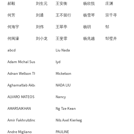
郝毅
刘生元
王安衡
杨欣悦
庄渊
何芳
刘通
王不留行
杨雪琴
宗千寻
何海宇
刘伟
王翠亭
杨玥
邹
何闽濠
刘小龙
王斐霏
杨兆越
邹璧卉
abcd
Liu Nada
Adam Michal Suszczewicz
lyd
Adnan Wellson Than
Mickelson
Aghamatlab Akbarzade
NADA LIU
ALVARO MATEOS GONZALEZ
Nancy
AMARSAIKHAN
Ng Tze Kean
Amir Fakhrutdinov
Nils Axel Kierkegaard
Andre Migliano
PAULINE