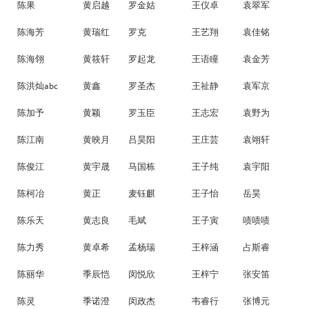
陈果
黄启越
罗金姑
王仪卓
袁翠军
陈海芳
黄瑞红
罗克
王艺翔
袁佳铭
陈海翎
黄筱轩
罗起龙
王语瞳
袁金芳
陈洪灿abc
黄鑫
罗圣杰
王祉静
袁军京
陈加予
黄颖
罗玉臣
王志宏
袁野为
陈江南
黄映月
吕昊阳
王庄芸
袁翊轩
陈俊江
黄宇晟
马国栋
王子纯
袁宇阳
陈柯冶
黄正
麦钰麒
王子怡
岳昊
陈乐天
黄志良
毛斌
王子寅
啧啧啧
陈力秀
黄卓希
孟杨瑞
王梓涵
占斯睿
陈丽华
季辰恺
闵悦欣
王梓宁
张安笛
陈灵
季诺澄
闵政杰
韦睿行
张博元