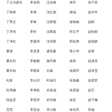
丁立兴家长
李金萌
沈达峰
谢丹
张子宸
丁婷婷
李俐
沈红彪
谢涵
赵丰年
丁秀文
李琳
沈梦圆
谢艳梅
赵刚
丁伊杰
李玲
沈斯磊
邢玉平
赵桂彬
丁泽红
李曼琪
沈泽家
邢祉骋
赵国娇
董倩
李孟贤
盛世豪
熊小华
赵菁
董欣彤
李敏貂
施丹丽
徐凤
赵凌杰
董亦知
李勤富
石淼
徐国萍
赵琦旻
杜新
李山河
时涵天
徐海鑫
赵彦哲
杜雨健
李寿航
史筱涵
徐昊骏
赵艺
段益坚
李思羿
舒伯翰
徐宏
赵子佩
范范
李思远
宋江帆
徐佳亮
郑诚