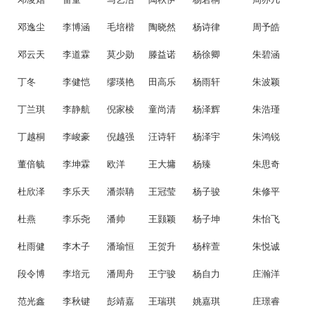
邓逸尘
李博涵
毛培楷
陶晓然
杨诗律
周予皓
邓云天
李道霖
莫少勋
滕益诺
杨徐卿
朱碧涵
丁冬
李健恺
缪瑛艳
田高乐
杨雨轩
朱波颖
丁兰琪
李静航
倪家棱
童尚清
杨泽辉
朱浩瑾
丁越桐
李峻豪
倪越强
汪诗轩
杨泽宇
朱鸿锐
董倍毓
李坤霖
欧洋
王大墉
杨臻
朱思奇
杜欣泽
李乐天
潘崇聃
王冠莹
杨子骏
朱修平
杜燕
李乐尧
潘帅
王颢颖
杨子坤
朱怡飞
杜雨健
李木子
潘瑜恒
王贺升
杨梓萱
朱悦诚
段令博
李培元
潘周舟
王宁骏
杨自力
庄瀚洋
范光鑫
李秋键
彭靖嘉
王瑞琪
姚嘉琪
庄璟睿