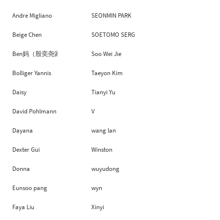
Andre Migliano
SEONMIN PARK
Beige Chen
SOETOMO SERGIO AMAN
Ben妈（殷奕尧家长）
Soo Wei Jie
Bolliger Yannis
Taeyon Kim
Daisy
Tianyi Yu
David Pohlmann
V
Dayana
wang lan
Dexter Gui
Winston
Donna
wuyudong
Eunsoo pang
wyn
Faya Liu
Xinyi