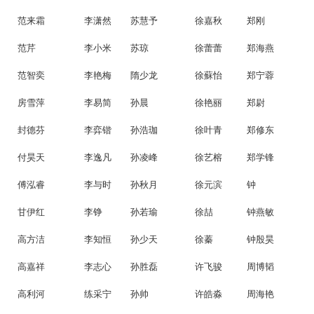
范来霜
李潇然
苏慧予
徐嘉秋
郑刚
范芹
李小米
苏琼
徐蕾蕾
郑海燕
范智奕
李艳梅
隋少龙
徐蘇怡
郑宁蓉
房雪萍
李易简
孙晨
徐艳丽
郑尉
封德芬
李弈锴
孙浩珈
徐叶青
郑修东
付昊天
李逸凡
孙凌峰
徐艺榕
郑学锋
傅泓睿
李与时
孙秋月
徐元滨
钟
甘伊红
李铮
孙若瑜
徐喆
钟燕敏
高方洁
李知恒
孙少天
徐蓁
钟殷昊
高嘉祥
李志心
孙胜磊
许飞骏
周博韬
高利河
练采宁
孙帅
许皓淼
周海艳