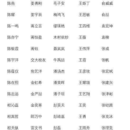
陈燕
姜勇刚
毛子安
王烁丁
俞威威
陈耀
姜宇辰
梅鸿飞
王思敏
俞喆
陈一鸣
蒋立言
缪瑛艳
王四维
袁宏坤
陈亦宁
蒋怡盈
木村依纱
王薇
袁柳
陈银霞
蒋钰
聂岚岚
王伟萍
张成
陈宇洋
交大校友
牛禹喆
王霞
张帆
陈蕴仪
焦艺洋
潘汤杰
王彦玫
张宏斌
陈在熙
金虹希
潘英晖
王耀颉
张建兴
陈志远
金严喆
潘子瑄
王艺翔
张津彬
程沁蕊
金奕寒
彭昊天
王奕
张铠茜
程嵩哲
郎万中
彭靖嘉
王勇
张克冰
程天纵
雷文书
彭磊
王雨舟
张理竞