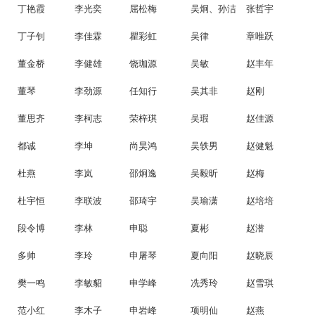
丁艳霞
李光奕
屈松梅
吴炯、孙洁
张哲宇
丁子钊
李佳霖
瞿彩虹
吴律
章唯跃
董金桥
李健雄
饶珈源
吴敏
赵丰年
董琴
李劲源
任知行
吴其非
赵刚
董思齐
李柯志
荣梓琪
吴瑕
赵佳源
都诚
李坤
尚昊鸿
吴轶男
赵健魁
杜燕
李岚
邵炯逸
吴毅昕
赵梅
杜宇恒
李联波
邵琦宇
吴瑜潇
赵培培
段令博
李林
申聪
夏彬
赵潜
多帅
李玲
申屠琴
夏向阳
赵晓辰
樊一鸣
李敏貂
申学峰
冼秀玲
赵雪琪
范小红
李木子
申岩峰
项明仙
赵燕