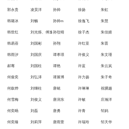
郭永贵
凌昊洋
孙帅
徐扬
朱虹
韩璐冰
刘畅
孙帅m
徐逸飞
朱慧
韩世红
刘光烁、傅逸玫
孙玟晴
徐子杰
朱佳婧
韩易蓓
刘国彬
孙翔
许红亚
朱晋
韩雨汐
刘国庆
谭孝璟
许俊义
朱文瑾
郝骞
刘国柱
谭艳
许蓝
朱云岚
何俊奕
刘弘泽
谭展博
许力扬
朱子奇
何叙烨
刘继柱
唐铭
许琳琳
祝骥越
何雪梅
刘俊义
唐润东
许敏
庄瀚洋
何奕旸
刘磊
唐勇
许青
邹妈
何奕臻
刘莉萍
唐雨萱
许瑞玲
邹天华