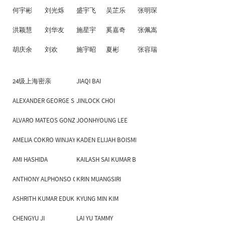
何宇彬
刘光烁
盛宇飞
吴芷乐
张明琛
洪颖慧
刘华友
施星宇
奚嘉奇
张佩嵩
胡庆余
刘欢
施宇昭
夏彬
张容瑞
24级上海密亲
JIAQI BAI
ALEXANDER GEORGE SHAMOUN
JINLOCK CHOI
ALVARO MATEOS GONZALEZ
JOONHYOUNG LEE
AMELIA COKRO WINJAYA
KADEN ELIJAH BOISMIER-BUHR
AMI HASHIDA
KAILASH SAI KUMAR BORRA
ANTHONY ALPHONSO GALAN
KRIN MUANGSIRI
ASHRITH KUMAR EDUKULLA
KYUNG MIN KIM
CHENGYU JI
LAI YU TAMMY