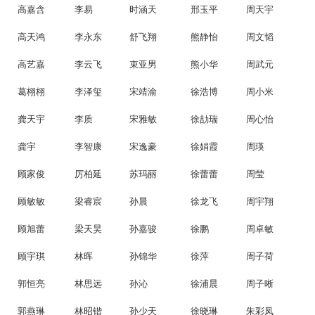
高嘉含
李易
时涵天
邢玉平
周天宇
高天鸿
李永东
舒飞翔
熊静怡
周文韬
高艺嘉
李云飞
束亚男
熊小华
周武元
葛栩栩
李泽玺
宋靖渝
徐浩博
周小米
龚天宇
李质
宋雅敏
徐劼瑞
周心怡
龚宇
李智康
宋逸豪
徐娟霞
周瑛
顾家俊
厉柏延
苏玛丽
徐蕾蕾
周莹
顾敏敏
梁睿宸
孙晨
徐龙飞
周宇翔
顾旭蕾
梁天昊
孙嘉骏
徐鹏
周卓敏
顾宇琪
林晖
孙锦华
徐萍
周子荷
郭恒亮
林思远
孙沁
徐浦晨
周子晰
郭燕琳
林昭锴
孙少天
徐晓琳
朱彩凤