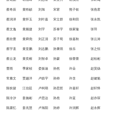
蔡奇辰
黄昳頔
刘旭
宋宭
熊子钦
张燕君
蔡润泽
黄怀玉
刘叶嘉
宋立群
徐和田
张永凯
蔡文逸
黄频捷
刘宇
苏泰宇
徐家璇
张羽
蔡欣蕾
黄舜尧
刘正清
苏子荀
徐嘉秋
张云涛
蔡宇圣
黄亚鹏
刘志鹏
孙秉琪
徐乐
张之恒
蔡云龙
黄奕榕
刘智卓
孙蒙
徐蕾蕾
赵桂彬
曹雨
季家桢
娄振迪
孙然
许朵
赵昊炀
常雅文
贾越洋
卢皓宇
孙帅
许含
赵健魁
陈狄骏
江信廷
卢柯萌
孙思哲
许嘉轩
赵轩怿
陈泠汐
姜施彬
卢思达
孙焘
许蓝
赵亦琛
陈露忆
姜兆慧
卢旭阳
孙婷
许润辉
赵永辉