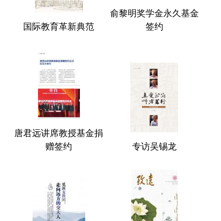
俞黎明奖学金永久基金
国际教育革新典范
签约
唐君远讲席教授基金捐
赠签约
专访吴锡龙