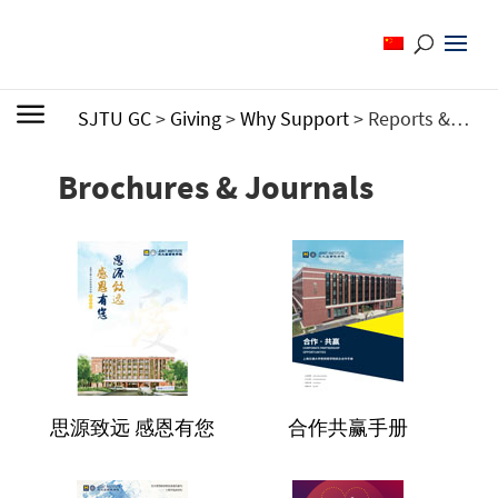
SJTU GC
>
Giving
>
Why Support
>
Reports & Publications
Brochures & Journals
思源致远
感恩有您
合作共赢手册