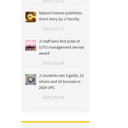
2025/12/11
Nature Futures publishes
short story by JI faculty
2025/07/17
JI staff wins first prize of
SJTU management service
award
2025/02/24
JI students win 3 golds, 12
silvers and 16 bronzes in
2024 UPC
2025/02/18