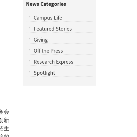
News Categories
Campus Life
Featured Stories
Giving
Off the Press
Research Express
Spotlight
金会
创新
招生
验的