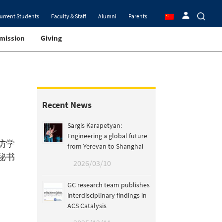
urrent Students
Faculty & Staff
Alumni
Parents
mission
Giving
Recent News
Sargis Karapetyan:
Engineering a global future
访学
from Yerevan to Shanghai
秘书
2026/03/10
GC research team publishes
interdisciplinary findings in
ACS Catalysis