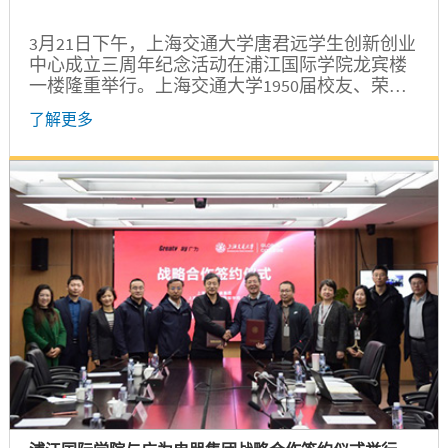
3月21日下午，上海交通大学唐君远学生创新创业
中心成立三周年纪念活动在浦江国际学院龙宾楼
一楼隆重举行。上海交通大学1950届校友、荣誉
博士、苏锡企业有限公司主席唐尤淑圻学长，全
了解更多
国政协常委、香港友好协进会永远荣誉会长、香
港江苏社团总会创会会长、上海唐君远教育基金
会理事长唐英年及夫人唐郭妤浅，苏锡企业有限
公司董事长唐英敏，江苏省政协常委、上海唐君
远教育基金会副理事长唐庆年及夫人唐欧婉蕙，
香港江苏妇女联合总会副会长、上海唐君远教育
基金会理事兼副秘书长唐嘉慧等唐氏亲族代表，
香港江苏社团总会创会总干事赵静、总干事助理
何丹，上海唐君远教育基金会秘...