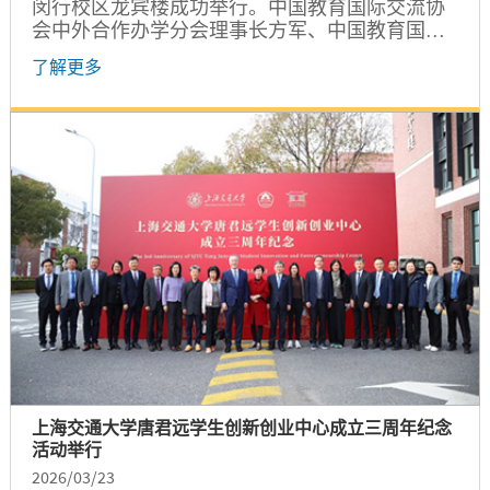
闵行校区龙宾楼成功举行。中国教育国际交流协
会中外合作办学分会理事长方军、中国教育国际
交流协会常务理事宗瓦，上海交通大学校董、风
了解更多
和投资董事长吴炯，校务委员会副主任、学院创
始院长、荣誉院长倪军，校长助理、党政办主任
杨明，学院原发展顾问理事会理事代表、校友代
表，学院党委书记朱浩瑾、院长王贺升以及领导
班子成员出席会议。会议由朱浩瑾主持。...
上海交通大学唐君远学生创新创业中心成立三周年纪念
活动举行
2026/03/23