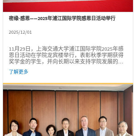
密缘·感恩——2025年浦江国际学院感恩日活动举行
2025/12/01
11月29日，上海交通大学浦江国际学院2025年感
恩日活动在学院龙宾楼举行，表彰秋季学期获得
奖学金的学生，并向长期以来支持学院发展的各
界人士致以谢意。上海交通大学校董、风和投资
了解更多
创始人兼主席吴炯，携程旅行网首席执行官孙
洁，上海唐君远教育基金会秘书长张伟、博世中
国投资有限公司原总裁陈玉东、福瑞泰克智能系
统有限公司总裁张林，上海广为电器集团有限公
司创始人、董事长兼总裁‌范晔平，科磊半导体设
备技术（上海）有限公司中国研发总经理Ray...