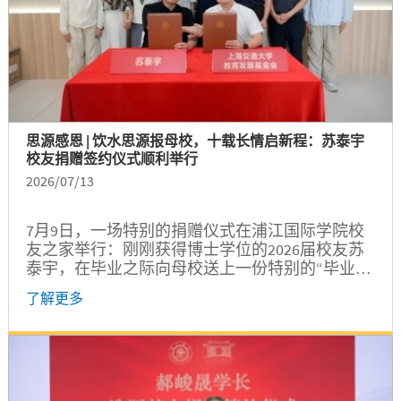
思源感恩 | 饮水思源报母校，十载长情启新程：苏泰宇
校友捐赠签约仪式顺利举行
2026/07/13
7月9日，一场特别的捐赠仪式在浦江国际学院校
友之家举行：刚刚获得博士学位的2026届校友苏
泰宇，在毕业之际向母校送上一份特别的“毕业礼
物”——设立“泰宇基金”。上海交通大学浦江国际
了解更多
学院党委书记朱浩瑾、原密西根学院院长陈谦
斌、发展联络处副处长张小远、浦江国际学院副
院长孔令逊、党委副书记申岩峰，苏泰宇及家
人、学院师生代表共同见证了这一温情时刻。 缘
起：从百廿到百卅 苏泰宇2015年本科入学照片...