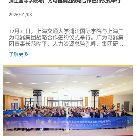
浦江国际学院与广为电器集团战略合作签约仪式举行
2026/01/08
12月31日，上海交通大学浦江国际学院与上海广
为电器集团战略合作签约仪式举行。广为电器集
团董事长范晔平、人力资源总监孔晔、集团研发
中心总监郭帅、集团数智化部AI工程师韩阳、智
了解更多
能焊接副总经理王丰年、智能焊就研发部部长赵
龙海，浦江国际学院党委书记朱浩瑾、院长王贺
升、发展与合作办公室主任许青、唐君远创新创
业中心主任马澄斌、唐君远创新创业中心副主任
毕尤一、国内本科招生主管魏晶鑫出席签约仪
式。双方代表举行座谈交流。...