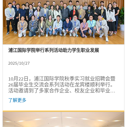
浦江国际学院举行系列活动助力学生职业发展
2025/10/27
10月22日，浦江国际学院秋季实习就业招聘会暨
26届毕业生交流会系列活动在龙宾楼顺利举行。
活动邀请到了多家合作企业、校友企业和毕业生
代表参加。学指委副秘书长、学校就业中心主任
了解更多
杨艳春，学院党委书记朱浩瑾、关工委副主任张
红梅，以及学院发展与合作办公室、学生事务办
公室等有关教师参加系列活动。 举行26届毕业生
代表交流会，加强指导动员...