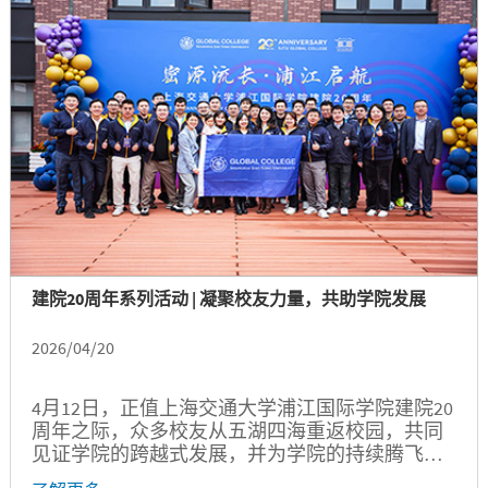
汪雨申，发展联络处副处长、教育发展基金会副
秘书长李毅等校院相关负责老师，以及基于服务
学习CXO101倡议联盟发起人、上海交通大学1984
届自动化控制本科、1988届计算机中心硕士王珏
等嘉宾共同参加活动。仪式由朱浩瑾主持。...
建院20周年系列活动 | 凝聚校友力量，共助学院发展
2026/04/20
4月12日，正值上海交通大学浦江国际学院建院20
周年之际，众多校友从五湖四海重返校园，共同
见证学院的跨越式发展，并为学院的持续腾飞注
入了鲜活的校友力量。 01...