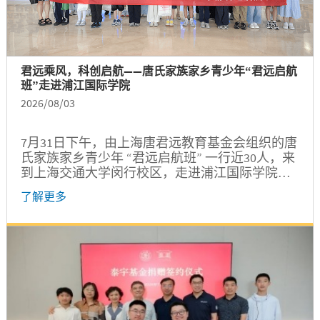
君远乘风，科创启航——唐氏家族家乡青少年“君远启航
班”走进浦江国际学院
2026/08/03
7月31日下午，由上海唐君远教育基金会组织的唐
氏家族家乡青少年 “君远启航班” 一行近30人，来
到上海交通大学闵行校区，走进浦江国际学院龙
宾楼开展科创主题参访。此次参访聚焦前沿科技
了解更多
与创新实践，为青少年们开启了一场别开生面的
工程探索之旅。...