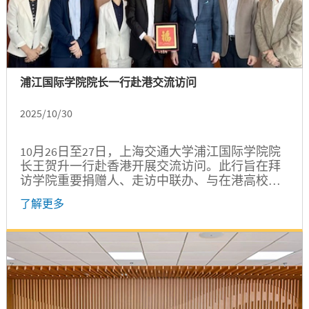
浦江国际学院院长一行赴港交流访问
2025/10/30
10月26日至27日，上海交通大学浦江国际学院院
长王贺升一行赴香港开展交流访问。此行旨在拜
访学院重要捐赠人、走访中联办、与在港高校推
进校际合作并看望部分校友。上海唐君远教育基
了解更多
金会秘书长张伟，学院副院长孔令逊、郑刚，发
展合作办公室许青、国际项目办公室杜燕参加有
关活动。...