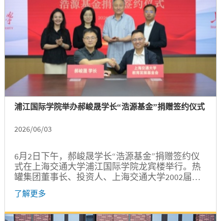
浦江国际学院举办郝峻晟学长“浩源基金”捐赠签约仪式
2026/06/03
6月2日下午，郝峻晟学长“浩源基金”捐赠签约仪
式在上海交通大学浦江国际学院龙宾楼举行。热
罐集团董事长、投资人、上海交通大学2002届计
算机科学与技术专业本科、2005届计算机应用专
了解更多
业硕士、中欧EMBA2017校友郝峻晟，上海交通大
学党委副书记胡薇薇，浦江国际学院党委书记朱
浩瑾，发展联络处处长、教育发展基金会秘书长