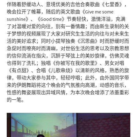
伴随着舒缓动人、意境优美的吉他合奏歌曲《七里香》，
晚会拉开了帷幕，随后的英文歌曲《Give me some
sunshine》、《Good time》节奏轻快，激情洋溢，充满
了对温暖对爱的向往，别有一番情趣；而由新生录制的关
于梦想的视频展现了大家对研究生生活的向往与对未来生
活的美好追求；同时小提琴独奏《沉思曲》时而舒缓时而
急促时而嘹亮时而清幽，对世俗生活的思考以及宗教思想
的信仰流淌在指尖，沉醉于琴弦上的美妙旋律，仿佛灵魂
也得到了洗礼；独唱《你被写在我的歌里》、男女对唱
《有点甜》、合唱《儿歌串烧》以清新的风格，熟悉的旋
律，带动大家参与其中，轻轻哼唱；此外，由外国同学带
来的伊朗舞蹈将这个晚会的气氛推向高潮，动感的音乐，
性感的舞姿展现出异域风情，为本次晚会增添了浓墨重彩
的一笔。