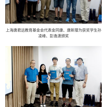
上海唐君远教育基金会代表金同康、唐新璎为获奖学生孙
凌峰、彭逸潇颁奖