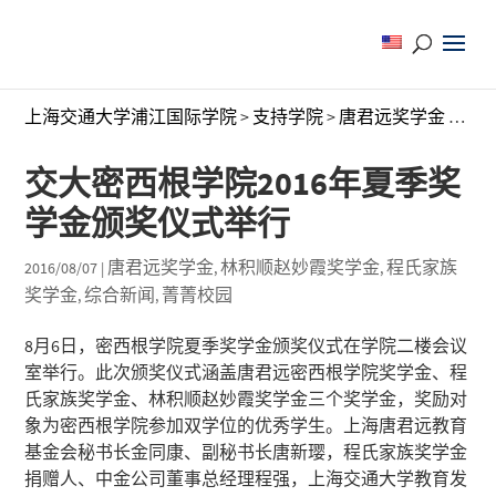
上海交通大学浦江国际学院
>
支持学院
>
唐君远奖学金
>
交大
交大密西根学院2016年夏季奖
学金颁奖仪式举行
唐君远奖学金
林积顺赵妙霞奖学金
程氏家族
2016/08/07
|
,
,
奖学金
综合新闻
菁菁校园
,
,
8月6日，密西根学院夏季奖学金颁奖仪式在学院二楼会议
室举行。此次颁奖仪式涵盖唐君远密西根学院奖学金、程
氏家族奖学金、林积顺赵妙霞奖学金三个奖学金，奖励对
象为密西根学院参加双学位的优秀学生。上海唐君远教育
基金会秘书长金同康、副秘书长唐新璎，程氏家族奖学金
捐赠人、中金公司董事总经理程强，上海交通大学教育发