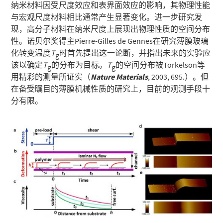
纳米材料因受尺度效应和表界面效应的影响，其物理性能
与宏观尺度材料相比通常产生显著变化。进一步研究发
现，高分子材料在纳米尺度上展现出物理性质的空间分布
性。诺贝尔奖得主Pierre-Gilles de Gennes在研究薄膜玻璃
化转变温度
T
时首先提出这一论断，并指出未来的实验应
g
该以确定
T
的分布为目标。
T
的空间分布被Torkelson等
g
g
用精彩的测量所证实（
Nature Materials
, 2003, 695.）。但
在备受瞩目的薄膜机械性质的研究上，目前的观测手段十
分有限。