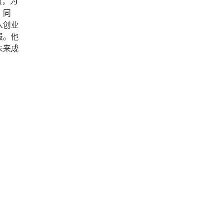
监，为
。同
入创业
报。他
未来成