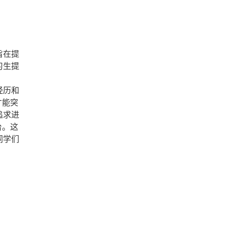
旨在提
习生提
经历和
才能突
追求进
台。这
同学们