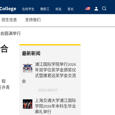
College
在校学生
教职工
校友
家长
招生信息
支持我们
讲会圆满举行
联合
最新新闻
浦江国际学院举行2026
年双学位奖学金颁奖仪
式暨唐君远奖学金交流
、程
会
任许青
2026/08/07
上海交通大学浦江国际
学院2026年本科生毕业
典礼举行