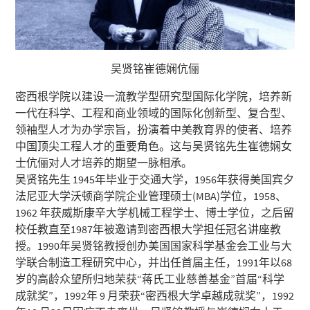
吴贤铭崔德娴伉俪
密西根学院以建设一流教学型研究型国际化学院，培养新
一代在科学、工程和商业领域的国际化创新型、复合型、
领袖型人才为办学宗旨，扮演着中美教育界的使者、培养
中国顶尖工程人才的重要角色。这与吴贤铭先生崔德娴女
士伉俪对人才培养的期望一脉相承。
吴贤铭先生 1945年毕业于交通大学，1956年获得美国宾夕
法尼亚大学沃顿商学院企业管理硕士(MBA)学位，1958、
1962 年获威斯康辛大学机械工程学士、博士学位，之后留
校任教直至1987年被邀请到密西根大学担任冠名讲座教
授。1990年吴贤铭教授创办美国国家科学基金会工业与大
学联合制造工程研究中心，并出任首届主任，1991年以68
岁的高龄众望所归地荣获“蒋氏工业慈善基金”首届“科学
成就奖”，1992年 9 月荣获“密西根大学卓越成就奖”，1992