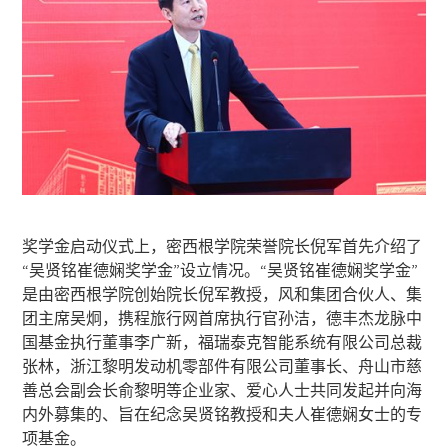
奖学金启动仪式上，密西根学院荣誉院长倪军首先介绍了
“吴贤铭崔德娴奖学金”设立情况。“吴贤铭崔德娴奖学金”
是由密西根学院创始院长倪军教授，风和集团合伙人、集
团主席吴炯，携程旅行网首席执行官孙洁，德丰杰龙脉中
国基金执行董事李广新，福瑞泰克智能系统有限公司总裁
张林，浙江黎明发动机零部件有限公司董事长、舟山市慈
善总会副会长俞黎明等企业家、爱心人士共同发起并向海
内外募集的、旨在纪念吴贤铭教授和夫人崔德娴女士的专
项基金。