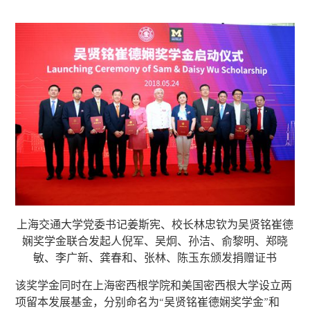
上海交通大学党委书记姜斯宪、校长林忠钦为吴贤铭崔德
娴奖学金联合发起人倪军、吴炯、孙洁、俞黎明、郑晓
敏、李广新、龚春和、张林、陈玉东颁发捐赠证书
该奖学金同时在上海密西根学院和美国密西根大学设立两
项留本发展基金，分别命名为“吴贤铭崔德娴奖学金”和