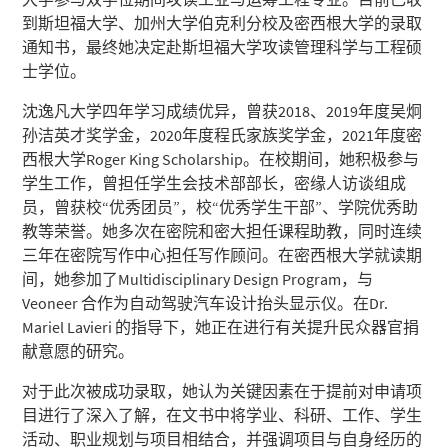
到斯坦福大学、加州大学伯克利分校及密西根大学的录取
通知书，最终她决定赴斯坦福大学攻读管理科学与工程硕
士学位。
沈逸凡大学四年学习成绩优异，曾获2018、2019年度吴炯
孙洁英才奖学金，2020年度程氏家族奖学金，2021年度密
西根大学Roger King Scholarship。在校期间，她积极参与
学生工作，曾担任学生会技术部部长，密缘人访谈组成
员，曾获校“优秀团员”，校“优秀学生干部”、学院优秀助
教等荣誉。她多次在密院和密大担任课程助教，同时连续
三年在密院写作中心担任写作顾问。在密西根大学就读期
间，她参加了Multidisciplinary Design Program，与
Veoneer 合作为自动驾驶汽车设计抬头显示仪。在Dr.
Mariel Lavieri 的指导下，她正在进行有关提升民众器官捐
献意愿的研究。
对于此次被成功录取，她认为关键因素在于提前对申请项
目进行了深入了解，在文书中将学业、科研、工作、学生
活动、职业规划与项目相结合，并强调项目与自身经历的