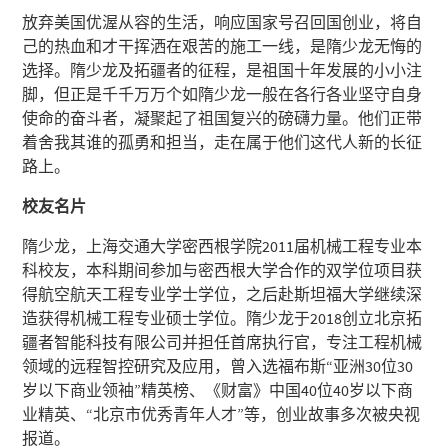
放弃美国优渥从容的生活，响应国家号召回国创业，将自
己的热血和才干挥洒在艰苦的施工一线，是隋少龙无悔的
选择。隋少龙及拓疆者的征程，是祖国十年发展的小小注
脚，但正是千千万万个如隋少龙一般在各行各业坚守自身
使命的奋斗者，凝聚起了祖国复兴的磅礴力量。他们正带
着舍我其谁的孤勇和担当，走在属于他们这代人新的长征
路上。
校友名片
隋少龙，上海交通大学密西根学院2011届机械工程专业本
科校友，本科期间参加与密西根大学合作的双学位项目获
得航空航天工程专业学士学位，之后赴斯坦福大学继续深
造获得机械工程专业硕士学位。隋少龙于2018创立北京拓
疆者智能科技有限公司并担任首席执行官，专注工程机械
领域的远程智控研究及应用，曾入选福布斯“亚洲30位30
岁以下商业领袖”精英榜、《财富》中国40位40岁以下商
业精英、“北京市优秀青年人才”等，创业故事多次被央视
报道。