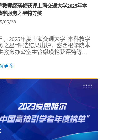
院教师缪瑛艳获评上海交通大学2025年本
教学服务之星特等奖
5/05/28
日，2025年度上海交通大学“本科教学
务之星”评选结果出炉，密西根学院本
生教务办公室主管缪瑛艳获评特等
。 上海交通大学“本科教学服务之星”
点表彰在学校本科教学管理服务工作
解更多
做出突出贡献、起到示范引领作用的
进典型，以激励全校本科教务工作者
高管理服务效能，提升管理育人水
...