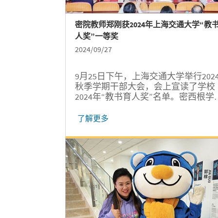
密院教师郑刚获2024年上海交通大学“教
人奖”一等奖
2024/09/27
9月25日下午，上海交通大学举行202
秋季学期干部大会，会上宣读了学校
2024年“教书育人奖”名单。密西根学
本科生教育副院长郑刚荣获“教书育
奖”一等奖。“教书育人奖”作为上海
了解更多
大学人才培养的校级最高荣誉，重点
彰在学校“立德树人、教书育人”工作
做出突出贡献、在推动学生“教育增值
上起到示范引领作用的优秀教师。 郑
（右三）获颁上海交通大学“教书育
奖”一等奖 名师名片...