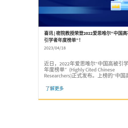
西根学院的招生工作稳中向好。 魏晶
为高中师生做招生宣讲...
喜讯 | 密院教授荣登2022爱思唯尔“中国
引学者年度榜单”！
2023/04/18
近日，2022年爱思唯尔“中国高被引
年度榜单” (Highly Cited Chinese
Researchers)正式发布。上榜的“中国
被引学者”共计5216人，来自504所高
校、企业及科研机构，涵盖10个教育
了解更多
学科领域、84个教育部一级学科，系
展现了中国科研领域的人才分布和突
创新情况。入选榜单的学者中，超过
成来自工学（2347人）。其中，上海
通大学密西根学院的黄佩森教授、王
东教授成功入选，成为连续两年入选