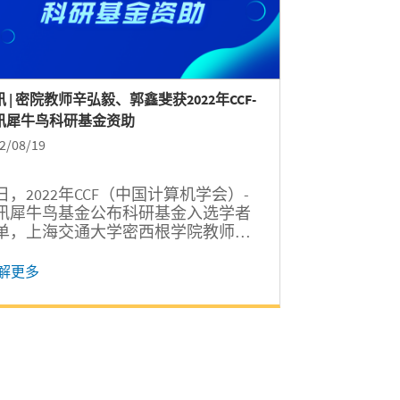
 | 密院教师辛弘毅、郭鑫斐获2022年CCF-
讯犀牛鸟科研基金资助
2/08/19
日，2022年CCF（中国计算机学会）-
讯犀牛鸟基金公布科研基金入选学者
单，上海交通大学密西根学院教师辛
毅、郭鑫斐成功入选，将在未来一年
腾讯研发人员携手开启从前沿探索、
解更多
践验证到应用落地的深度合作。 本次
CF-腾讯犀牛鸟基金共收到来自120余所
校的281份申请。基金评审专家历经一
月深入细致的函评、会评评审，从申
学者科研能力、研究价值、学术创新
、方案可实施性等方面进行综合评