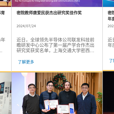
书育
密院教师唐爱民获杰出研究奖佳作奖
密
年
2024/07/24
202
4年
近日，全球领先半导体公司联发科技前
近
瞻研发中心公布了第一届产学合作杰出
年度
院
研究奖获奖名单，上海交通大学密西根
人
学院教师唐爱民凭借面向通信感知一体
了
交通
化关键技术研究项目，从全球超过六十
了解更多
表
项同类项目中脱颖而出，荣获杰出研究
中
奖佳作奖。 通信感知一体化被视为未来
”
6G网络的关键技术，是学术界和工业界
刚
近年来的关注焦点。通信感知一体化技
人
术可为无人机、车辆等设备同时提供通
信和雷达感知功能，是低空经济、自动
驾驶等产业的关键使能技术。 背景介绍
唐爱民博士现任上海交通大学密西根学
院的助理研究员。他曾获得2018年度上