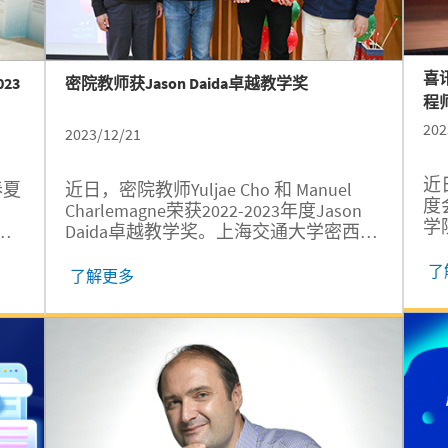
海交通大学优秀博士学位论文奖，以及
IEEE...
喜讯
23
密院教师获Jason Daida卓越教学奖
程
202
2023/12/21
近
春夏
近日，密院教师Yuljae Cho 和 Manuel
度
Charlemagne荣获2022-2023年度Jason
学
魏
Daida卓越教学奖。上海交通大学密西根
选
鑫
学院Jason Daida卓越教学奖是学院为纪
学
了
管理
念已故的Jason Daida教授所设立，自
了解更多
泛
交大
2013年设立以来，已评选出近20位扎根
（Am
学
教学一线，具有卓越教学影响力的密院
En
面
教师，他们在学院的国际化人才培养方
是
高
面均做出了杰出的贡献。 今年恰逢
赢
、
Jason...
（A
，
、
密