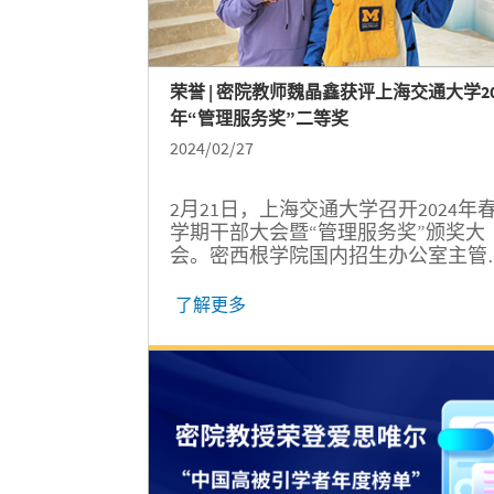
荣誉 | 密院教师魏晶鑫获评上海交通大学20
年“管理服务奖”二等奖
2024/02/27
2月21日，上海交通大学召开2024年
学期干部大会暨“管理服务奖”颁奖大
会。密西根学院国内招生办公室主管
晶鑫获颁“管理服务奖”二等奖。 魏晶
（右五）获颁上海交通大学2023年“
了解更多
服务奖”二等奖 学生梦想的开门人 
密西根学院是中外合作办学的典范，
院办学既融合了中美教育之所长，也
对许多困难和挑战。在招生时，面对
中考生和家长，对学院的国际化办学
多元化培养的模式有很多困惑。为此
魏晶鑫系统地设计了常态化、立体化
多样化的招生工作体系，有效保障了