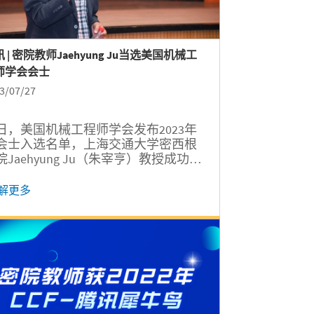
 | 密院教师Jaehyung Ju当选美国机械工
师学会会士
3/07/27
日，美国机械工程师学会发布2023年
会士入选名单，上海交通大学密西根
院Jaehyung Ju（朱宰亨）教授成功当
, 标志着他在应用力学领域的科研和教
成就得到了国际学术界和工业界的广
解更多
认可。 美国机械工程师学会
erican Society of Mechanical
gineers，简称ASME）成立于1881年，
在全球拥有近十万名会员的国际性非
利教育和技术组织。ASME会士
SME...