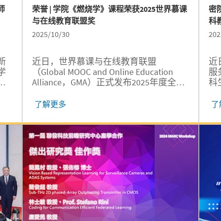
师
荣誉 | 学院《燃烧学》课程荣获2025世界慕课
密
与在线教育联盟奖
科
2025/10/30
202
新
近日，世界慕课与在线教育联盟
近
学
（Global MOOC and Online Education
服
教
Alliance，GMA）正式发布2025年度全球
科
市
优秀课程获奖名单。上海交通大学浦江
奖
教
国际学院教师周德智主讲的课程《燃烧
重
了解更多
了
学
学》成功入围，获颁“GMA奖”。...
中
先
提
平。