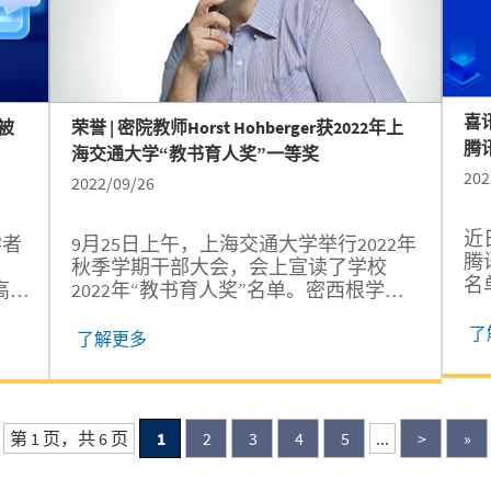
鑫
喜讯
高被
荣誉 | 密院教师Horst Hohberger获2022年上
腾
海交通大学“教书育人奖”一等奖
202
2022/09/26
近
学者
9月25日上午，上海交通大学举行2022年
腾
秋季学期干部大会，会上宣读了学校
名
高
2022年“教书育人奖”名单。密西根学院
弘
教师Horst Hohberger荣获“教书育人奖”
和
了
部
一等奖，成为本届一等奖获得者中唯一
了解更多
实
统
一位外籍教师。“教书育人奖”作为上海
C
破
交通大学人才培养的校级最高荣誉，重
高
七
点表彰在学校“立德树人、教书育人”工
个
交
作中做出突出贡献、在推动学生“教育增
第 1 页，共 6 页
1
2
3
4
5
...
>
»
报
旭
值”上起到示范引领作用的优秀教师。
性
该
Horst...