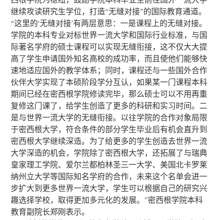
继续攻读研究生学位，打造“无缝对接”的国际教育通道。
“这里的‘无缝对接’有两层意思：一是课程上的无缝对接。
学院的本科专业对标世界一流大学和国际行业标准，与国
际著名学府的硕士课程可以实现无缝衔接，这不仅大大提
高了学生申请国外知名高校的成功率，而且使他们能够快
速地适应国外的教学体系；同时，课程还与一些国外合作
伙伴大学实现了本硕阶段学分互认，如果某一门课程本科
期间已经在密西根学院修读完毕，那么硕士可以不用再重
复修这门课了，给学生创造了更多的科研和实习时间。二
是与世界一流大学的无缝衔接。以往学院的合作对象局限
于密西根大学，符合条件的部分学生毕业后有机会直升到
密西根大学继续深造。为了给更多的学生创造去世界一流
大学深造的机会，学院除了密西根大学，还拓展了与瑞典
皇家理工学院、爱尔兰都柏林圣三一大学、美国北卡罗莱
纳州立大学等国际知名学府的合作，未来这个名单会进一
步扩大到更多世界一流大学，学生可以根据自己的研究兴
趣选择学校，取得更加多元化的发展。”密西根学院本科
教育副院长郑刚表示。