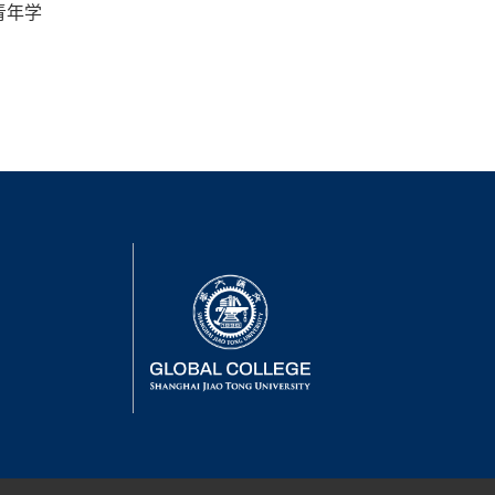
青年学
。