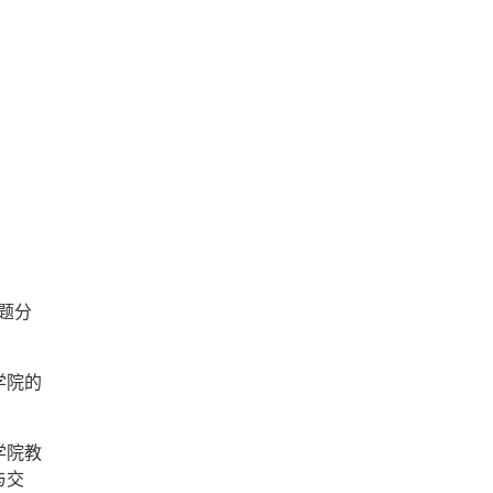
题分
学院的
学院教
与交