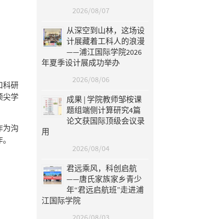
2026/08/07
从深空到山林，这场设
计展藏着工科人的浪漫
——浦江国际学院2026
年夏季设计展成功举办
2026/08/06
和科研
顶尖学
成果 | 学院教师邹桉课
题组端侧计算研究4篇
论文获国际顶级会议录
作为沟
用
作。
2026/08/04
君远乘风，科创启航
——唐氏家族家乡青少
年“君远启航班”走进浦
江国际学院
2026/08/03