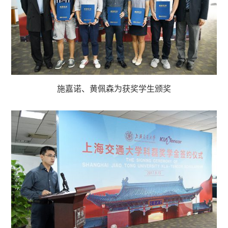
施嘉诺、黄佩森为获奖学生颁奖