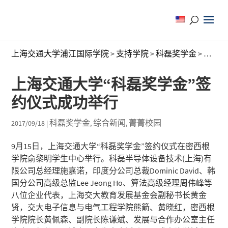
上海交通大学浦江国际学院
>
支持学院
>
科磊奖学金
>
上海交
上海交通大学“科磊奖学金”签
约仪式成功举行
科磊奖学金
综合新闻
菁菁校园
2017/09/18
|
,
,
9月15日，上海交通大学“科磊奖学金”签约仪式在密西根
学院俞黎明学生中心举行。科磊半导体设备技术(上海)有
限公司总经理施嘉诺，印度分公司总裁Dominic David、韩
国分公司高级总监Lee Jeong Ho、算法高级经理周伟峰等
八位企业代表，上海交大教育发展基金会副秘书长黄金
贤，交大电子信息与电气工程学院熊箭、黄晓红，密西根
学院院长黄佩森、副院长陈谦斌、发展与合作办公室主任