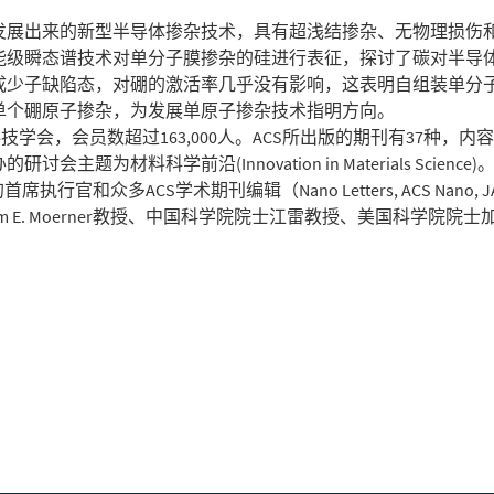
发展出来的新型半导体掺杂技术，具有超浅结掺杂、无物理损伤
能级瞬态谱技术对单分子膜掺杂的硅进行表征，探讨了碳对半导
成少子缺陷态，对硼的激活率几乎没有影响，这表明自组装单分
单个硼原子掺杂，为发展单原子掺杂技术指明方向。
技学会，会员数超过163,000人。ACS所出版的期刊有37种，内
为材料科学前沿(Innovation in Materials Science)
和众多ACS学术期刊编辑（Nano Letters, ACS Nano, J
am E. Moerner教授、中国科学院院士江雷教授、美国科学院院士