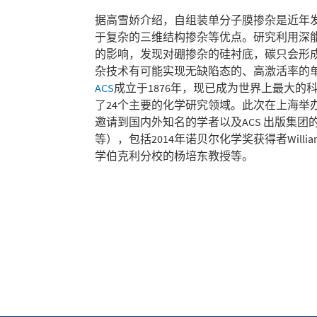
据高雪娇介绍，自组装单分子膜掺杂是近年
于复杂的三维结构掺杂等优点。研究利用深
的影响，发现对硼掺杂的硅衬底，碳只会形
杂技术有可能实现无缺陷态的、高激活率的
ACS
成立于1876年，现已成为世界上最大的科
了24个主要的化学研究领域。此次在上海举办的研讨会主题
邀请到国内外知名的学者以及ACS 出版集团的首席执行官
等），包括2014年诺贝尔化学奖获得者Willi
学伯克利分校的杨培东教授等。