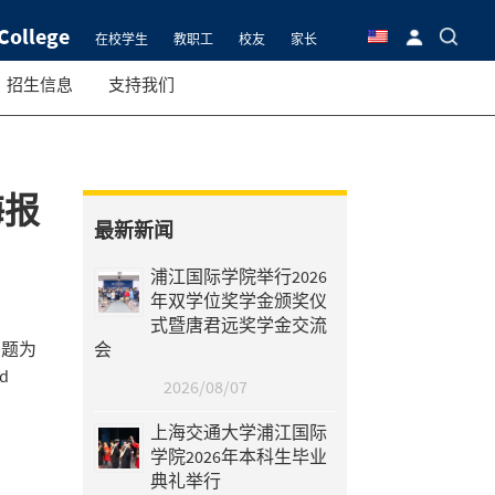
College
在校学生
教职工
校友
家长
招生信息
支持我们
海报
最新新闻
浦江国际学院举行2026
年双学位奖学金颁奖仪
式暨唐君远奖学金交流
的题为
会
d
2026/08/07
上海交通大学浦江国际
学院2026年本科生毕业
典礼举行