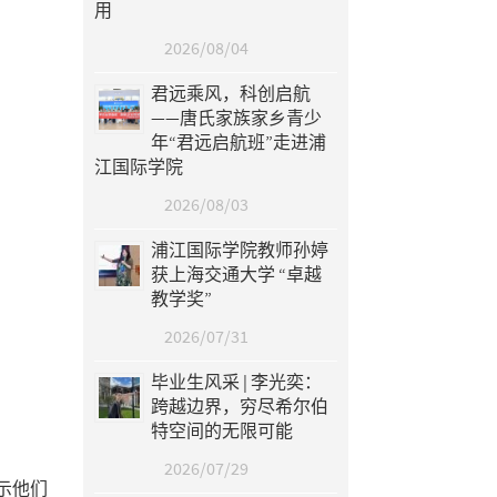
用
2026/08/04
君远乘风，科创启航
——唐氏家族家乡青少
年“君远启航班”走进浦
江国际学院
2026/08/03
浦江国际学院教师孙婷
获上海交通大学 “卓越
教学奖”
2026/07/31
毕业生风采 | 李光奕：
跨越边界，穷尽希尔伯
特空间的无限可能
2026/07/29
示他们