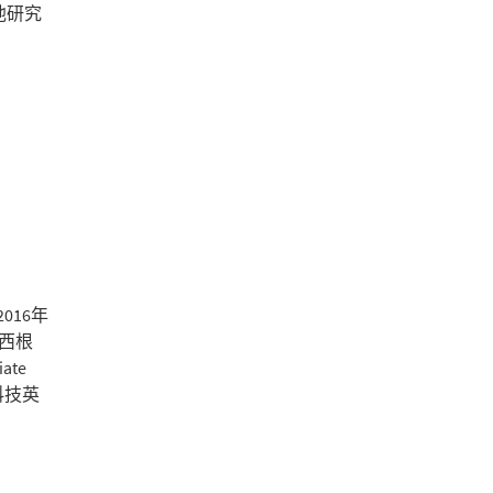
他研究
016年
密西根
ate
年科技英