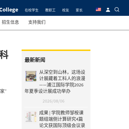
College
在校学生
教职工
校友
家长
招生信息
支持我们
科
最新新闻
从深空到山林，这场设
计展藏着工科人的浪漫
——浦江国际学院2026
家”
年夏季设计展成功举办
2026/08/06
成果 | 学院教师邹桉课
题组端侧计算研究4篇
论文获国际顶级会议录