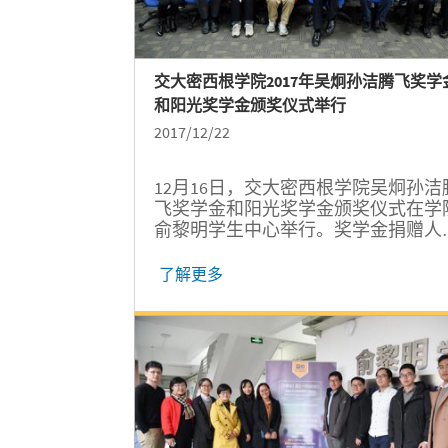
交大密西根学院2017年吴炯孙洁腾飞奖学
和阳光奖学金颁奖仪式举行
2017/12/22
12月16日，交大密西根学院吴炯孙洁
飞奖学金和阳光奖学金颁奖仪式在学
俞黎明学生中心举行。奖学金捐赠人
炯及其父母、校物理与天文系吴锡龙
授和虞哲宾教授，密西根学院院长黄
了解更多
森，党委书记李新碗，副院长孔令逊
郑刚，发展与合作办公室主任许青及
院相关负责老师和获奖学生出席活动