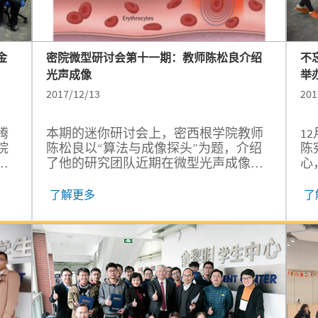
金
密院微型研讨会第十一期：教师陈松良介绍
不
光声成像
举
2017/12/13
201
腾
本期的迷你研讨会上，密西根学院教师
1
院
陈松良以“算法与成像探头”为题，介绍
陈
吴
了他的研究团队近期在微型光声成像头
心
教
与一些光声成像算法的研究进展。陈松
神
佩
良介绍了他所在的团队在基于振镜扫描
专
了解更多
了
、
的合成孔径聚焦技术和反褶积用于声分
记
学
辨率光声显微镜方面所取得的最新进
本
。
展，以及利用上述两个技术的三维声分
辨率光声显微镜。