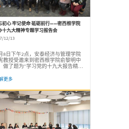
忘初心 牢记使命 砥砺前行——密西根学院
办十九大精神专题学习报告会
7/12/13
2月8日下午2点，安泰经济与管理学院
宪教授受邀来到密西根学院俞黎明中
，做了题为“学习党的十九大报告精
，加快建设创新型国家”的十九大精神
题报告会，院党委书记李新碗、副书
解更多
杨艳春及全院师生各支部党员参加了
次学习活动。