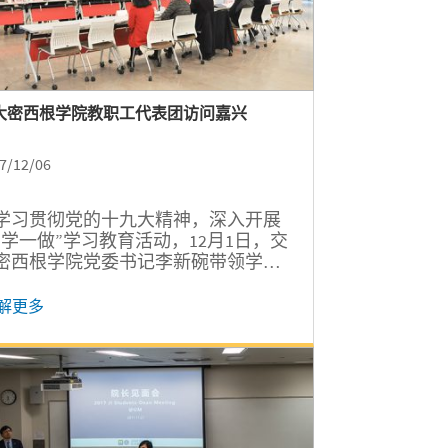
大密西根学院教职工代表团访问嘉兴
7/12/06
学习贯彻党的十九大精神，深入开展
两学一做”学习教育活动，12月1日，交
密西根学院党委书记李新碗带领学院
职工代表团前往嘉兴，参访浙江大学
利诺伊大学厄巴纳香槟校区联合学院
解更多
嘉兴南湖红色教育基地。