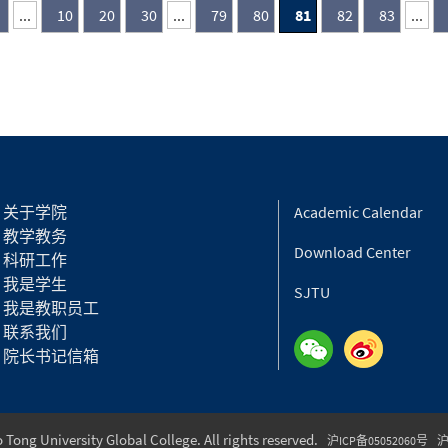
Interaction Simulation Approach》（基
...
10
20
30
...
79
80
81
82
83
...
于局部作用模拟法的疲劳裂纹超声导波
非线性散射的高效模拟）获颁最佳会议
论文奖，以表彰其在疲劳裂纹非线性超
声导波散射高效模拟方法方面的研究进
展。
关于学院
Academic Calendar
教学教务
Download Center
科研工作
我是学生
SJTU
我是教职员工
联系我们
院长书记信箱
Tong University Global College. All rights reserved.
沪ICP备05052060号
沪