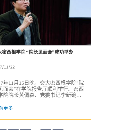
大密西根学院 “院长见面会”成功举办
7/11/22
017年11月15日晚，交大密西根学院“院
见面会”在学院报告厅顺利举行。密西
学院院长黄佩森、党委书记李新碗、
术事务副院长陈谦斌、本科生教育副
长郑刚、党委副书记杨艳春等出席，
解更多
学生们就学院建设、课程安排、生活
施等话题展开面对面交流。见面会由
生会副主席范哲良主持。