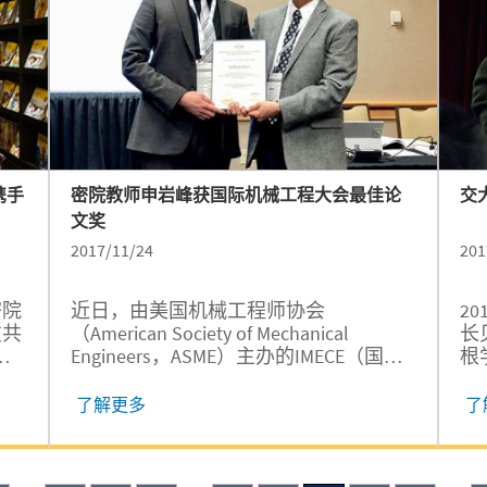
携手
密院教师申岩峰获国际机械工程大会最佳论
交
文奖
2017/11/24
201
密院
近日，由美国机械工程师协会
2
友共
（American Society of Mechanical
长
分
Engineers，ASME）主办的IMECE（国际
根
。
机械工程大会）在美国福罗里达州坦帕
学
召开，交大密西根学院助理教授申岩峰
院
了解更多
了
的论文《Efficient Modeling of Nonlinear
与
Scattering of Ultrasonic Guided Waves
设
from Fatigue Cracks using Local
学