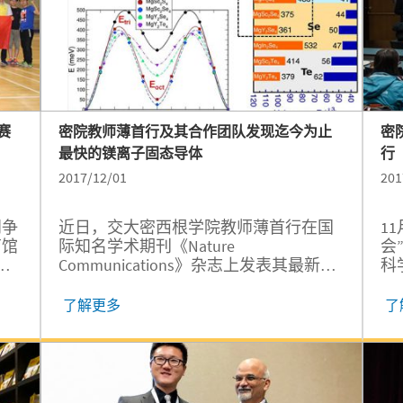
赛
密院教师薄首行及其合作团队发现迄今为止
密
最快的镁离子固态导体
行
2017/12/01
201
羽争
近日，交大密西根学院教师薄首行在国
1
育馆
际知名学术期刊《Nature
会
究
Communications》杂志上发表其最新研
科
究
究成果《High magnesium mobility in
学
ternary spinel chalcogenides》描述了其
学
了解更多
了
所在研究团队发现了迄今为止最快的镁
面
离子固态导体（MgSc2Se4），该发现将
对
有效推进全固态镁电池的开发。