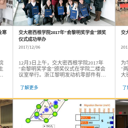
业寒
交大密西根学院2017年“俞黎明奖学金”颁奖
交
仪式成功举办
2017/12/06
201
院
12月3日上午，交大密西根学院2017年
为
生
“俞黎明奖学金”颁奖仪式在学院二楼会
“
议室举行。浙江黎明发动机零部件有限
大
享
公司董事长俞黎明、密西根学院党委书
教
记李新碗、党委副书记杨艳春、发展与
伊
了解更多
了
合作办公室主任许青以及获奖学生参加
和
了本次颁奖仪式。