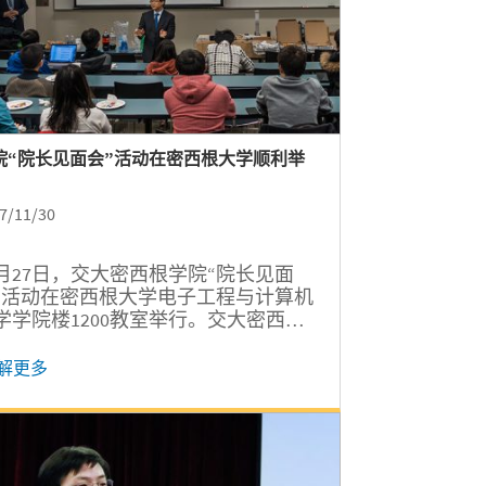
院“院长见面会”活动在密西根大学顺利举
7/11/30
1月27日，交大密西根学院“院长见面
”活动在密西根大学电子工程与计算机
学学院楼1200教室举行。交大密西根
院领导出席活动并围绕课程学习、双
位项目、国内外生活学习差异等方
解更多
，与在密西根大学的密院学生进行面
面交流。