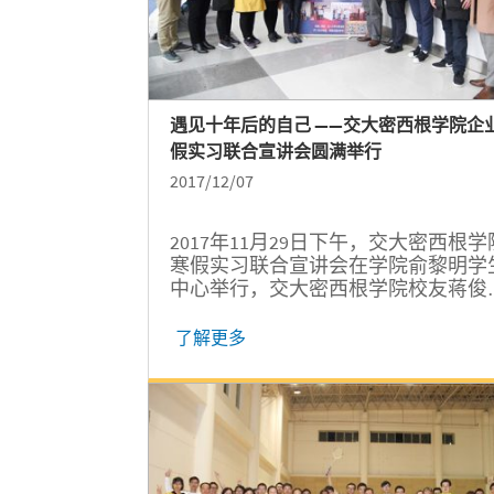
遇见十年后的自己 ——交大密西根学院企
假实习联合宣讲会圆满举行
2017/12/07
2017年11月29日下午，交大密西根学
寒假实习联合宣讲会在学院俞黎明学
中心举行，交大密西根学院校友蒋俊
豪、程龙、汤文立等应邀为同学们分
公司、职位及个人成长经历。
了解更多