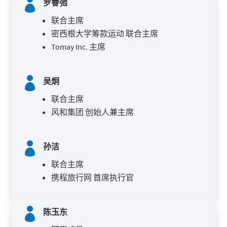

罗睿弛
联合主席
密西根大学筹款运动 联合主席
Tomay Inc. 主席

吴炯
联合主席
风和集团 创始人兼主席

孙洁
联合主席
携程旅行网 首席执行官

陈玉东