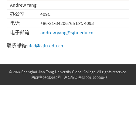
Andrew Yang
办公室
409C
电话
+86-21-34206765 Ext. 4093
电子邮箱
andrew.yang@sjtu.edu.cn
联系邮箱:
jifcd@sjtu.edu.cn
.
© 2024 Shanghai Jiao Tong University Global College. All rights reserved.
沪ICP备05052060号
沪公安网备31009102000045